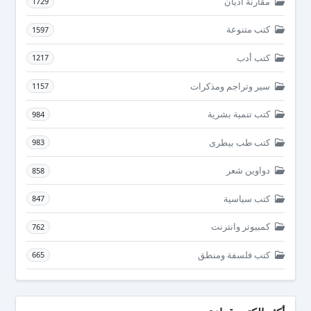
مقارنة أديان
1729
كتب متنوعة
1597
كتب أدب
1217
سير وتراجم ومذكرات
1157
كتب تنمية بشرية
984
كتب طب بيطرى
983
دواوين شعر
858
كتب سياسية
847
كمبيوتر وانترنت
762
كتب فلسفة ومنطق
665