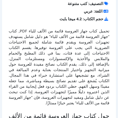
التصنيف: كتب متنوعة
اللغة: عربي
حجم الكتاب: 4.2 ميجا بايت
تحميل كتاب جهاز العروسة قائمة من الألف للياء PDF, كتاب
“جهاز العروسة قائمة من الألف للياء” هو دليل شامل يستهدف
تجهيزات العروسة ويقدم قائمة شاملة لجميع الاحتياجات
الضرورية التي يجب على العروسة توفيرها. يقسم الكتاب
الاحتياجات إلى عدة فئات، بما في ذلك المطبخ والحمام
والملابس والأحذية والإكسسوارات ومستلزمات المنزل.
بالإضافة إلى ذلك، يقدم الكتاب نصائح مفيدة للعروسة حول
ميزانية التجهيز واختيار المنتجات بعناية وعدم المبالغة في
الشراء، مع تشجيعها على استشارة خبراء في هذا المجال.
الكتاب يُشجع على تقديم نصائح بسيطة ومباشرة، مما جعله
مفيدًا وسهل الفهم. حظي الكتاب بردود فعل إيجابية من القراء
الذين اعتبروه دليلًا مميزًا لتجهيزات العروسة. إذا كنت تبحث
عن دليل شامل ومفيد لتجهيزات العروسة، فإن “جهاز العروسة
قائمة من الألف للياء” يعتبر خيارًا ممتازًا.
حول كتاب جهاز العروسة قائمة من الألف