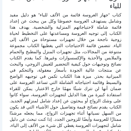
للياء
كتاب “جهاز العروسة قائمة من الألف للياء” هو دليل مفيد
وشامل يستهدف العروسة خصوصًا وكل من يبحث عن إعداد
قائمة شاملة لاحتياجاتهم المنزلية والشخصية. يهدف هذا
الكتاب إلى توجيه العروسة ومساعدتها على التخطيط لحياة
زوجية ناجحة من خلال تجهيزات مستوحاة من الألف إلى
الياء. تتضمن قائمة الاحتياجات التي يغطيها الكتاب مجموعة
متنوعة من المجالات، مثل تجهيزات المنزل والمطبخ والحمام
والملابس والأحذية والإكسسوارات وغيرها. كما يقدم الكتاب
نصائح وتوجيهات حول كيفية التحضير للعيش الزوجي، والبحث
عن منتجات عالية الجودة بأسعار معقولة، والتحكم في
الميزانية بحذر. ميزة هذا الكتاب تكمن في توجيهه الواضح
والبسيط وقائمة احتياجاته الشاملة التي تساعد العروسة على
ضمان أنها لن تترك شيئًا مهمًا خارج الاعتبار. يمكن للقراء
استفادة كبيرة من هذا الدليل لتجهيزات العروسة، سواء كانوا
على وشك الزواج أو يبحثون عن إعداد شامل لمنزلهم الجديد.
الكتاب يقدم نصائح قيمة وتفاصيل حول الأشياء التي قد يكون
من السهل نسيانها أثناء تجهيزات الزواج، مما يجعله مرشدًا
ممتازًا للعروسة وأيضًا للزوجين الجدد. إذا كنت تبحث عن دليل
شامل لتجهيزات العروسة يغطي كل شيء من الألف إلى الياء،