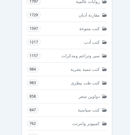
روايات عالمية
1797
مقارنة أديان
1729
كتب متنوعة
1597
كتب أدب
1217
سير وتراجم ومذكرات
1157
كتب تنمية بشرية
984
كتب طب بيطرى
983
دواوين شعر
858
كتب سياسية
847
كمبيوتر وانترنت
762