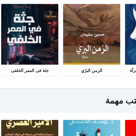
رآة
الزمن البرّي
جثة فى الممر الخلفى
تب مهمة