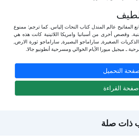
لطيف
لمفاتيح عالم المندل كتاب النحات إلياس. كما ترجم: ممنوع
ية. وقصص أخرى من أسبانيا وامريكا اللاتينية كانت هذه هي
لذكريات الصغيرة, ساراماجو البصيرة, ساراماجو ثورة الارض,
ية ـ ميجيل ميورا الأيام الخوالي ومسرحية أنطونيو جالا.
فحة التحميل
فحة القراءة
 ذات صلة