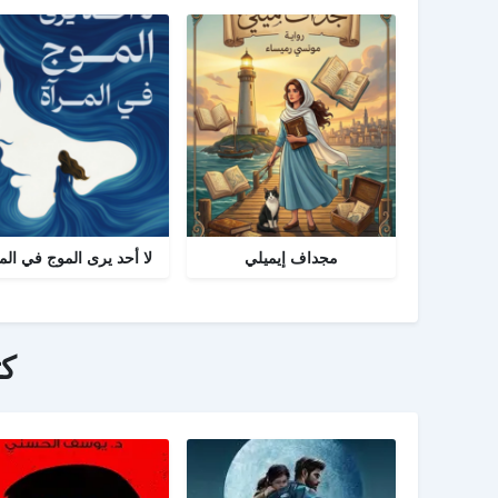
مجداف إيميلي
لا أحد يرى الموج في الم
ك