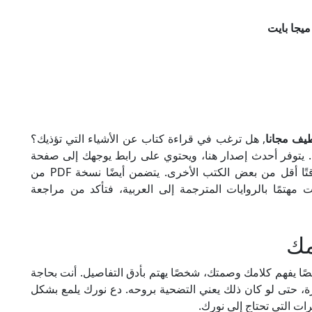
, هل ترغب في قراءة كتاب عن الأشياء التي تؤذيك؟
يف مجانًا. يتوفر أحدث إصدار هنا، ويحتوي على رابط يوجهك إلى صفحة
التنزيل. هذا ملف صغير، لذا سيستغرق تنزيله وقتًا أقل من بعض الكتب الأخرى. يتضمن أيضًا نسخة PDF من
 مهتمًا بالروايات المترجمة إلى العربية، فتأكد من مراجعة
مك
 يفهم كلامك وصمتك، شخصًا يهتم بأدق التفاصيل. أنت بحاجة
حتى لو كان ذلك يعني التضحية بروحه. دع نورك يلمع بشكل
ت التي تحتاج إلى نورك.