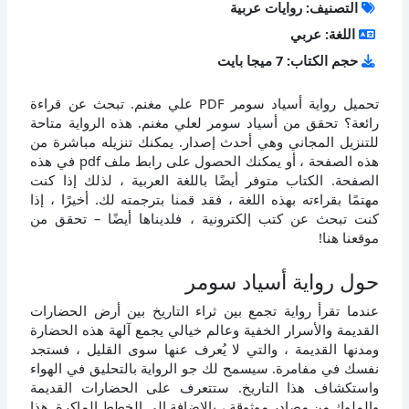
التصنيف: روايات عربية
اللغة: عربي
حجم الكتاب: 7 ميجا بايت
تحميل رواية أسياد سومر PDF علي مغنم. تبحث عن قراءة
رائعة؟ تحقق من أسياد سومر لعلي مغنم. هذه الرواية متاحة
للتنزيل المجاني وهي أحدث إصدار. يمكنك تنزيله مباشرة من
هذه الصفحة ، أو يمكنك الحصول على رابط ملف pdf في هذه
الصفحة. الكتاب متوفر أيضًا باللغة العربية ، لذلك إذا كنت
مهتمًا بقراءته بهذه اللغة ، فقد قمنا بترجمته لك. أخيرًا ، إذا
كنت تبحث عن كتب إلكترونية ، فلديناها أيضًا – تحقق من
موقعنا هنا!
حول رواية أسياد سومر
عندما تقرأ رواية تجمع بين ثراء التاريخ بين أرض الحضارات
القديمة والأسرار الخفية وعالم خيالي يجمع آلهة هذه الحضارة
ومدنها القديمة ، والتي لا يُعرف عنها سوى القليل ، فستجد
نفسك في مفامرة. سيسمح لك جو الرواية بالتحليق في الهواء
واستكشاف هذا التاريخ. ستتعرف على الحضارات القديمة
والملوك من مصادر موثوقة ، بالإضافة إلى الخطط الماكرة. هذا