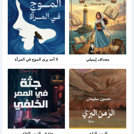
مجداف إيميلي
لا أحد يرى الموج في المرآة
الزمن البرّي
جثة فى الممر الخلفى