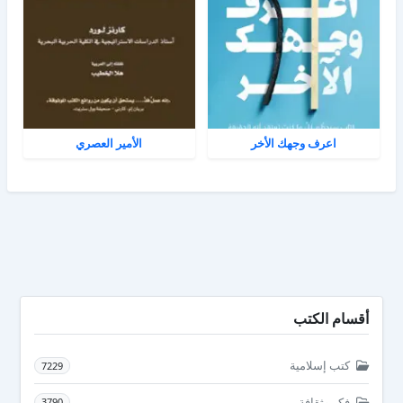
اعرف وجهك الأخر
الأمير العصري
أقسام الكتب
كتب إسلامية
7229
فكر وثقافة
3790