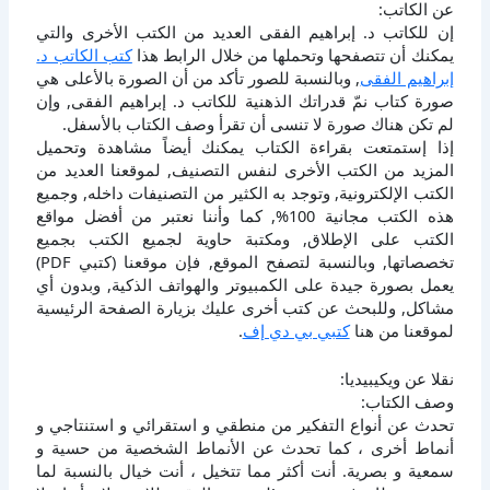
عن الكاتب:
إن للكاتب د. إبراهيم الفقى العديد من الكتب الأخرى والتي
يمكنك أن تتصفحها وتحملها من خلال الرابط هذا
كتب الكاتب د.
إبراهيم الفقى
, وبالنسبة للصور تأكد من أن الصورة بالأعلى هي
صورة كتاب نمّ قدراتك الذهنية للكاتب د. إبراهيم الفقى, وإن
لم تكن هناك صورة لا تنسى أن تقرأ وصف الكتاب بالأسفل.
إذا إستمتعت بقراءة الكتاب يمكنك أيضاً مشاهدة وتحميل
المزيد من الكتب الأخرى لنفس التصنيف, لموقعنا العديد من
الكتب الإلكترونية, وتوجد به الكثير من التصنيفات داخله, وجميع
هذه الكتب مجانية 100%, كما وأننا نعتبر من أفضل مواقع
الكتب على الإطلاق, ومكتبة حاوية لجميع الكتب بجميع
تخصصاتها, وبالنسبة لتصفح الموقع, فإن موقعنا (كتبي PDF)
يعمل بصورة جيدة على الكمبيوتر والهواتف الذكية, وبدون أي
مشاكل, وللبحث عن كتب أخرى عليك بزيارة الصفحة الرئيسية
لموقعنا من هنا
كتبي بي دي إف
.
نقلا عن ويكيبيديا:
وصف الكتاب:
تحدث عن أنواع التفكير من منطقي و استقرائي و استنتاجي و
أنماط أخرى ، كما تحدث عن الأنماط الشخصية من حسية و
سمعية و بصرية. أنت أكثر مما تتخيل ، أنت خيال بالنسبة لما