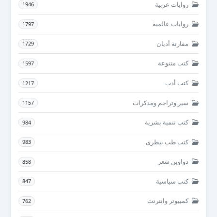
روايات عربية
1946
روايات عالمية
1797
مقارنة أديان
1729
كتب متنوعة
1597
كتب أدب
1217
سير وتراجم ومذكرات
1157
كتب تنمية بشرية
984
كتب طب بيطرى
983
دواوين شعر
858
كتب سياسية
847
كمبيوتر وانترنت
762