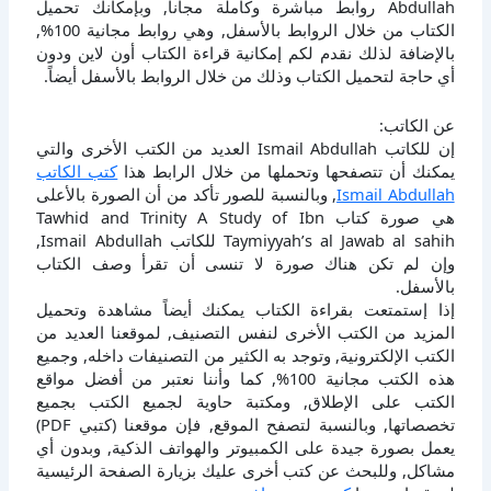
Abdullah روابط مباشرة وكاملة مجانا, وبإمكانك تحميل
الكتاب من خلال الروابط بالأسفل, وهي روابط مجانية 100%,
بالإضافة لذلك نقدم لكم إمكانية قراءة الكتاب أون لاين ودون
أي حاجة لتحميل الكتاب وذلك من خلال الروابط بالأسفل أيضاً.
عن الكاتب:
إن للكاتب Ismail Abdullah العديد من الكتب الأخرى والتي
يمكنك أن تتصفحها وتحملها من خلال الرابط هذا
كتب الكاتب
Ismail Abdullah
, وبالنسبة للصور تأكد من أن الصورة بالأعلى
هي صورة كتاب Tawhid and Trinity A Study of Ibn
Taymiyyah’s al Jawab al sahih للكاتب Ismail Abdullah,
وإن لم تكن هناك صورة لا تنسى أن تقرأ وصف الكتاب
بالأسفل.
إذا إستمتعت بقراءة الكتاب يمكنك أيضاً مشاهدة وتحميل
المزيد من الكتب الأخرى لنفس التصنيف, لموقعنا العديد من
الكتب الإلكترونية, وتوجد به الكثير من التصنيفات داخله, وجميع
هذه الكتب مجانية 100%, كما وأننا نعتبر من أفضل مواقع
الكتب على الإطلاق, ومكتبة حاوية لجميع الكتب بجميع
تخصصاتها, وبالنسبة لتصفح الموقع, فإن موقعنا (كتبي PDF)
يعمل بصورة جيدة على الكمبيوتر والهواتف الذكية, وبدون أي
مشاكل, وللبحث عن كتب أخرى عليك بزيارة الصفحة الرئيسية