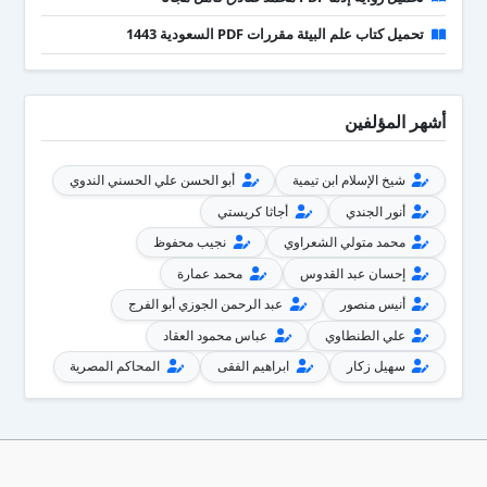
تحميل كتاب علم البيئة مقررات PDF السعودية 1443
أشهر المؤلفين
شيخ الإسلام ابن تيمية
أبو الحسن علي الحسني الندوي
أنور الجندي
أجاثا كريستي
محمد متولي الشعراوي
نجيب محفوظ
إحسان عبد القدوس
محمد عمارة
أنيس منصور
عبد الرحمن الجوزي أبو الفرج
علي الطنطاوي
عباس محمود العقاد
سهيل زكار
ابراهيم الفقى
المحاكم المصرية