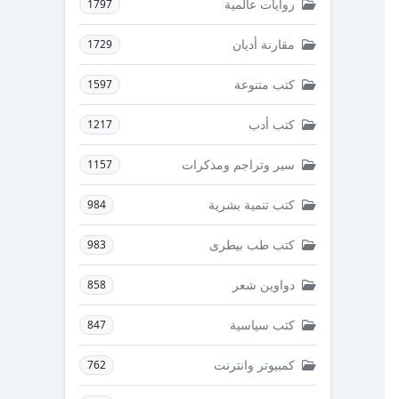
روايات عالمية
1797
مقارنة أديان
1729
كتب متنوعة
1597
كتب أدب
1217
سير وتراجم ومذكرات
1157
كتب تنمية بشرية
984
كتب طب بيطرى
983
دواوين شعر
858
كتب سياسية
847
كمبيوتر وانترنت
762