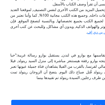
تنسى أن تقرأ وصف الكتاب بالأسفل.
تحميل المزيد من الكتب الأخرى لنفس التصنيف, لموقعنا العديد
من الكتب الإلكترونية, وتوجد به الكثير من التصنيفات داخله, وجميع هذه الكتب مجانية 100%, كما وأننا نعتبر من
لجميع الكتب بجميع تخصصاتها, وبالنسبة لتصفح الموقع, فإن
 على الكمبيوتر والهواتف الذكية, وبدون أي مشاكل, وللبحث عن كتب أخرى
 بي دي إف
.
قاسمها مع بوارو في لندن, يستقبل بوارو رسالة غريبة:”حبا
تجه بوارو رفقة هيستنغز مباشرة إلى منزل السيد رينولد, فيلا
 لفرنسا, بالقرب من الفيلا يشاهدان فتاة جميلة عيونها تعبر
 رينولد قُتل صباح ذلك اليوم. يتضح أن الزوجان رينولد تمت
 طرف رجلين, السيدة رينولد تم تقييدها بينما