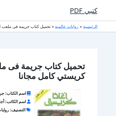
خطي
كتبي PDF
لى
لمحتوى
الرئيسية
روايات عالمية
تحميل كتاب جريمة فى ملعب الغولف PDF تأليف أجاثا كريس
كريستي كامل مجانا
اسم الكتاب: جر
اسم الكاتب: أجا
التصنيف: روايات