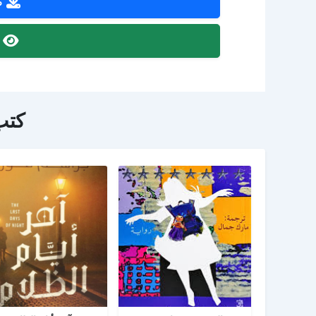
ص
ص
كتب