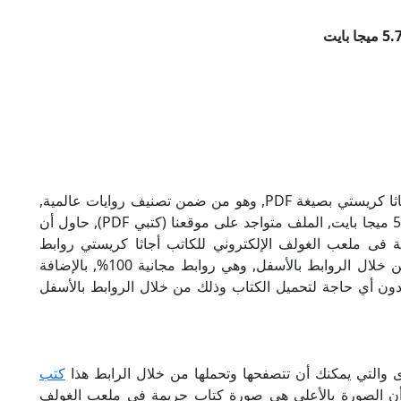
تحميل كتاب جريمة فى ملعب الغولف للكاتب أجاثا كريستي بصيغة PDF, وهو من ضمن تصنيف روايات عالمية,
نوع الملف عند التحميل سيكون pdf, وحجمه 5.73 ميجا بايت, الملف متواجد على موقعنا (كتبي PDF), حاول أن
 PDF), إن لكتاب جريمة فى ملعب الغولف الإلكتروني للكاتب أجاثا كريستي روابط
مباشرة وكاملة مجانا, وبإمكانك تحميل الكتاب من خلال الروابط بالأسفل, وهي روابط مجانية 100%, بالإضافة
ودون أي حاجة لتحميل الكتاب وذلك من خلال الروابط بالأسفل
ى والتي يمكنك أن تتصفحها وتحملها من خلال الرابط هذا
كتب
 أن الصورة بالأعلى هي صورة كتاب جريمة فى ملعب الغولف