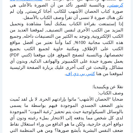
كريستي
, وبالنسبة للصور تأكد من أن الصورة بالأعلى هي
صورة كتاب الحصان الأشهب للكاتب أجاثا كريستي, وإن لم
تكن هناك صورة لا تنسى أن تقرأ وصف الكتاب بالأسفل.
إذا إستمتعت بقراءة الكتاب يمكنك أيضاً مشاهدة وتحميل
المزيد من الكتب الأخرى لنفس التصنيف, لموقعنا العديد من
الكتب الإلكترونية, وتوجد به الكثير من التصنيفات داخله, وجميع
هذه الكتب مجانية 100%, كما وأننا نعتبر من أفضل مواقع
الكتب على الإطلاق, ومكتبة حاوية لجميع الكتب بجميع
تخصصاتها, وبالنسبة لتصفح الموقع, فإن موقعنا (كتبي PDF)
يعمل بصورة جيدة على الكمبيوتر والهواتف الذكية, وبدون أي
مشاكل, وللبحث عن كتب أخرى عليك بزيارة الصفحة الرئيسية
لموقعنا من هنا
كتبي بي دي إف
.
نقلا عن ويكيبيديا:
وصف الكتاب:
ضحايا “الحصان الأشهب” ماتوا بإرادتهم الحرة. لا بل لقد نُميت
بذور الضعف الجسدي الموجودة فيهم بواسطة ما يسمى
بالوسائل السيكولوجية حيث يتم تحفيز “رغبة الموت” الموجودة
لدى كل شخص مما يدفعه إلى الانتحار بملء رغبته ودون أي
دوافع أخرى خارجية، ولكن ما هو الدافع من وراء استغلال نقاط
ضعف النفس البشرية بأبشع صورها؟ ومن هي المنظمة التي