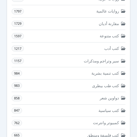
روايات عالمية
1797
مقارنة أديان
1729
كتب متنوعة
1597
كتب أدب
1217
سير وتراجم ومذكرات
1157
كتب تنمية بشرية
984
كتب طب بيطرى
983
دواوين شعر
858
كتب سياسية
847
كمبيوتر وانترنت
762
كتب فلسفة ومنطق
665