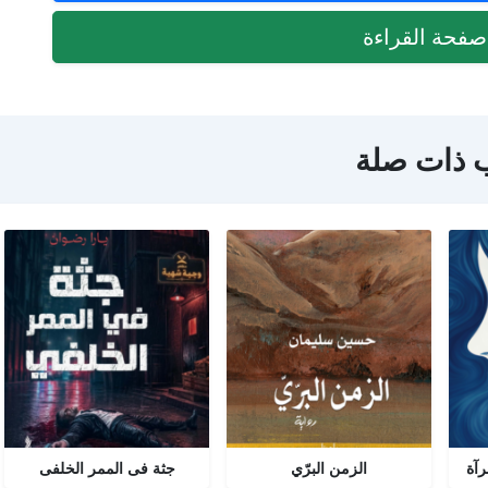
فحة القراءة
 ذات صلة
رآة
الزمن البرّي
جثة فى الممر الخلفى