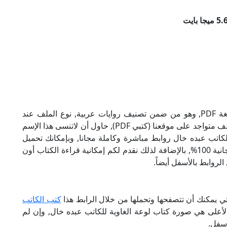
تحميل كتاب لوعة الغاوية للكاتب عبده خال بصيغة PDF, وهو من ضمن تصنيف روايات عربية, نوع الملف عند
التحميل سيكون pdf, وحجمه 5.68 ميجا بايت, الملف متواجد على موقعنا (كتبي PDF), حاول أن لاتنسى هذا الإسم
تروني للكاتب عبده خال روابط مباشرة وكاملة مجانا, وبإمكانك تحميل
الكتاب من خلال الروابط بالأسفل, وهي روابط مجانية 100%, بالإضافة لذلك نقدم لكم إمكانية قراءة الكتاب أون
لروابط بالأسفل أيضاً.
تي يمكنك أن تتصفحها وتحملها من خلال الرابط هذا
كتب الكاتب
الأعلى هي صورة كتاب لوعة الغاوية للكاتب عبده خال, وإن لم
أسفل.