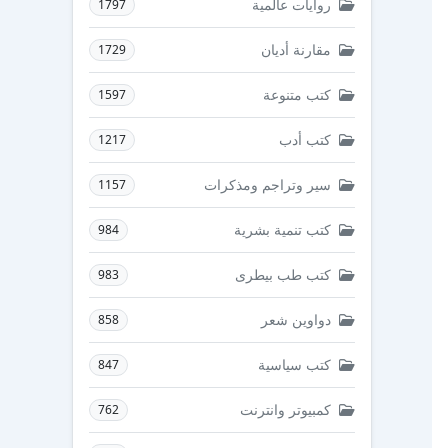
روايات عالمية
1797
مقارنة أديان
1729
كتب متنوعة
1597
كتب أدب
1217
سير وتراجم ومذكرات
1157
كتب تنمية بشرية
984
كتب طب بيطرى
983
دواوين شعر
858
كتب سياسية
847
كمبيوتر وانترنت
762