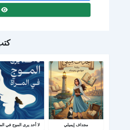
ص
كتب
مجداف إيميلي
لا أحد يرى الموج في الم