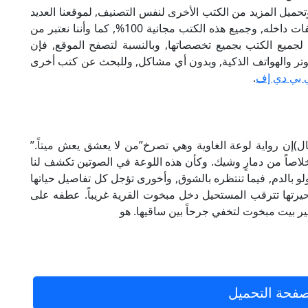
تحميل المزيد من الكتب الأخرى لنفس التصنيف, لموقعنا العديد
من الكتب الإلكترونية, وتوجد به الكثير من التصنيفات داخله, وجميع هذه الكتب مجانية 100%, كما وأننا نعتبر من
لجميع الكتب بجميع تخصصاتها, وبالنسبة لتصفح الموقع, فإن
 على الكمبيوتر والهواتف الذكية, وبدون أي مشاكل, وللبحث عن كتب أخرى
 بي دي إف
.
لغاوية pdf تأليف (عبده خال)إن رواية لوعة الغاوية وهي تصرخ”من لا يعشق يعش ميتاً.”
خلاصاً من دمارٍ وشيك. وكأن هذه اللوعة في الصوتين تكشف لنا
و بالدم, فيما تنتظره بالشوق, وأخورى تؤجل كل تفاصيل حياتها
رتها تترقب المستحيل دخل مبخوت القرية غريباً. عطفه على
اً غير بيت مبخوت لتخفي جرحاً بين ساقيها. هو
فحة التحميل