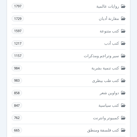
روايات عالمية
1797
مقارنة أديان
1729
كتب متنوعة
1597
كتب أدب
1217
سير وتراجم ومذكرات
1157
كتب تنمية بشرية
984
كتب طب بيطرى
983
دواوين شعر
858
كتب سياسية
847
كمبيوتر وانترنت
762
كتب فلسفة ومنطق
665