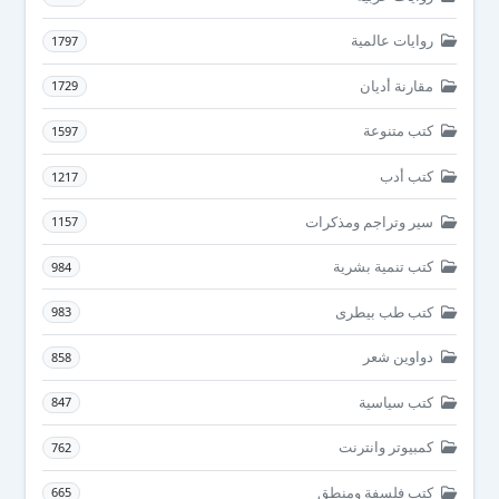
روايات عالمية
1797
مقارنة أديان
1729
كتب متنوعة
1597
كتب أدب
1217
سير وتراجم ومذكرات
1157
كتب تنمية بشرية
984
كتب طب بيطرى
983
دواوين شعر
858
كتب سياسية
847
كمبيوتر وانترنت
762
كتب فلسفة ومنطق
665