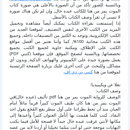
وبالنسبة للصور تأكد من أن الصورة بالأعلى هي صورة كتاب
الموت يمر من هنا للكاتب عبده خال, وإن لم تكن هناك صورة
لا تنسى أن تقرأ وصف الكتاب بالأسفل.
إذا إستمتعت بقراءة الكتاب يمكنك أيضاً مشاهدة وتحميل
المزيد من الكتب الأخرى لنفس التصنيف, لموقعنا العديد من
الكتب الإلكترونية, وتوجد به الكثير من التصنيفات داخله, وجميع
هذه الكتب مجانية 100%, كما وأننا نعتبر من أفضل مواقع
الكتب على الإطلاق, ومكتبة حاوية لجميع الكتب بجميع
تخصصاتها, وبالنسبة لتصفح الموقع, فإن موقعنا (كتبي PDF)
يعمل بصورة جيدة على الكمبيوتر والهواتف الذكية, وبدون أي
مشاكل, وللبحث عن كتب أخرى عليك بزيارة الصفحة الرئيسية
لموقعنا من هنا
كتبي بي دي إف
.
نقلا عن ويكيبيديا:
وصف الكتاب:
الوصف للرواية الموت يمر من هنا pdf تأليف (عبده خال)في
الموت يمر من هنا كان طيف الموت كبيراً قريباً ماثلاً امام
العيان منذ أن تحط نظراتنا على أول سطر يقع الفَجَع يقول احد
النقاد. كنت كلما هَمَمت بها أتأمل العنوان كثيراً وأعيدها إلى
مكانها لأنني عرفت عبده خال جيداً لا فسحة للأمل فيما يكتب
النهايات موجعة حتى لو أتت مثلما تخيلنا أو أردنا لابد من غصه