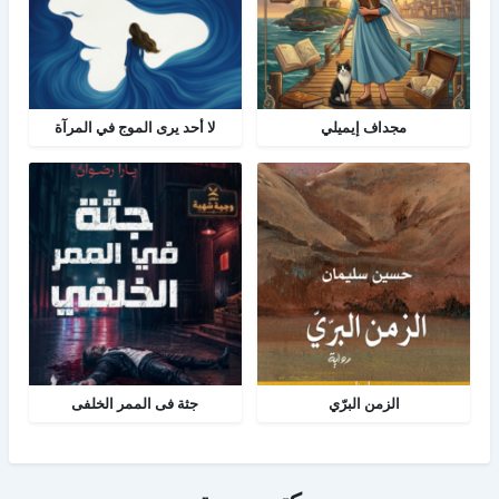
مجداف إيميلي
لا أحد يرى الموج في المرآة
الزمن البرّي
جثة فى الممر الخلفى