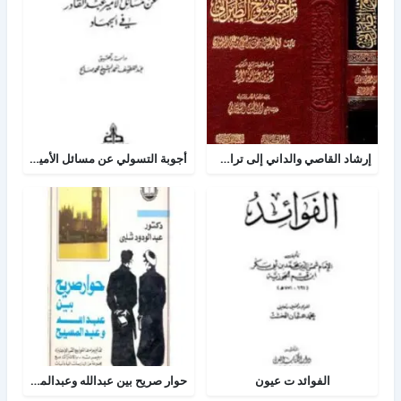
إرشاد القاصي والداني إلى تراجم شيوخ الطبراني
أجوبة التسولي عن مسائل الأمير عبد القادر في الجهاد
الفوائد ت عيون
حوار صريح بين عبدالله وعبدالمسيح