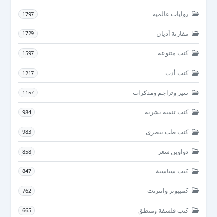
روايات عالمية
1797
مقارنة أديان
1729
كتب متنوعة
1597
كتب أدب
1217
سير وتراجم ومذكرات
1157
كتب تنمية بشرية
984
كتب طب بيطرى
983
دواوين شعر
858
كتب سياسية
847
كمبيوتر وانترنت
762
كتب فلسفة ومنطق
665