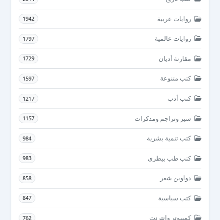
روايات عربية
1942
روايات عالمية
1797
مقارنة أديان
1729
كتب متنوعة
1597
كتب أدب
1217
سير وتراجم ومذكرات
1157
كتب تنمية بشرية
984
كتب طب بيطرى
983
دواوين شعر
858
كتب سياسية
847
كمبيوتر وانترنت
762