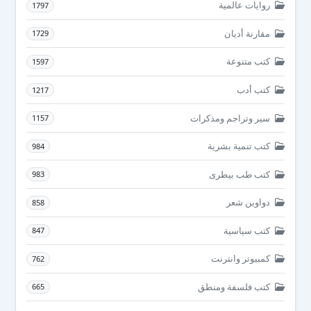
روايات عالمية
1797
مقارنة أديان
1729
كتب متنوعة
1597
كتب أدب
1217
سير وتراجم ومذكرات
1157
كتب تنمية بشرية
984
كتب طب بيطرى
983
دواوين شعر
858
كتب سياسية
847
كمبيوتر وانترنت
762
كتب فلسفة ومنطق
665