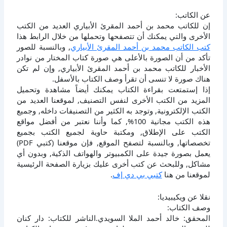
عن الكاتب:
إن للكاتب محمد بن أحمد المقرئ الأبياري العديد من الكتب
الأخرى والتي يمكنك أن تتصفحها وتحملها من خلال الرابط هذا
كتب الكاتب محمد بن أحمد المقرئ الأبياري
, وبالنسبة للصور
تأكد من أن الصورة بالأعلى هي صورة كتاب المختار من نوادر
الأخبار للكاتب محمد بن أحمد المقرئ الأبياري, وإن لم تكن
هناك صورة لا تنسى أن تقرأ وصف الكتاب بالأسفل.
إذا إستمتعت بقراءة الكتاب يمكنك أيضاً مشاهدة وتحميل
المزيد من الكتب الأخرى لنفس التصنيف, لموقعنا العديد من
الكتب الإلكترونية, وتوجد به الكثير من التصنيفات داخله, وجميع
هذه الكتب مجانية 100%, كما وأننا نعتبر من أفضل مواقع
الكتب على الإطلاق, ومكتبة حاوية لجميع الكتب بجميع
تخصصاتها, وبالنسبة لتصفح الموقع, فإن موقعنا (كتبي PDF)
يعمل بصورة جيدة على الكمبيوتر والهواتف الذكية, وبدون أي
مشاكل, وللبحث عن كتب أخرى عليك بزيارة الصفحة الرئيسية
لموقعنا من هنا
كتبي بي دي إف
.
نقلا عن ويكيبيديا:
وصف الكتاب:
المحقق: خالد أحمد الملا السويدي.الناشر للكتاب: دار كنان