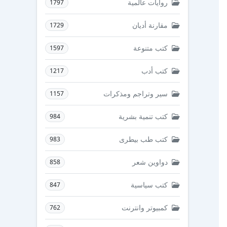
روايات عالمية
1797
مقارنة أديان
1729
كتب متنوعة
1597
كتب أدب
1217
سير وتراجم ومذكرات
1157
كتب تنمية بشرية
984
كتب طب بيطرى
983
دواوين شعر
858
كتب سياسية
847
كمبيوتر وانترنت
762