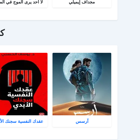
مجداف إيميلي
لا أحد يرى الموج في الم
ك
آرسس
عقدك النفسية سجنك الأ