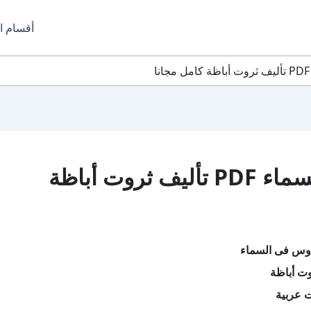
أقسام ا
تحميل كتاب رءوس فى السماء PDF تأليف ثروت أباظة
وس فى السماء
ت أباظة
ت عربية