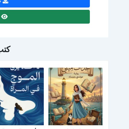
ص
ص
كتب