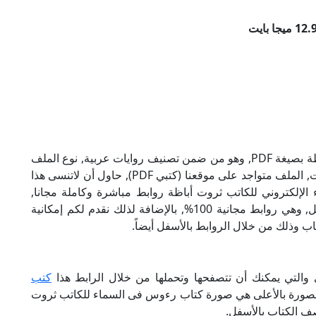
تحميل كتاب رءوس فى السماء للكاتب ثروت أباظة بصيغة PDF, وهو من ضمن تصنيف روايات عربية, نوع الملف
عند التحميل سيكون pdf, وحجمه 12.94 ميجا بايت, الملف متواجد على موقعنا (كتبي PDF), حاول أن لاتنسى هذا
ى السماء الإلكتروني للكاتب ثروت أباظة روابط مباشرة وكاملة مجانا,
وبإمكانك تحميل الكتاب من خلال الروابط بالأسفل, وهي روابط مجانية 100%, بالإضافة لذلك نقدم لكم إمكانية
ب وذلك من خلال الروابط بالأسفل أيضاً.
 والتي يمكنك أن تتصفحها وتحملها من خلال الرابط هذا
كتب
 الصورة بالأعلى هي صورة كتاب رءوس فى السماء للكاتب ثروت
صف الكتاب بالأسفل.