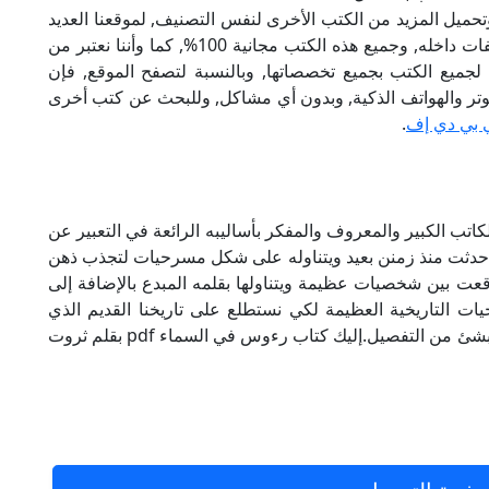
تحميل المزيد من الكتب الأخرى لنفس التصنيف, لموقعنا العديد
من الكتب الإلكترونية, وتوجد به الكثير من التصنيفات داخله, وجميع هذه الكتب مجانية 100%, كما وأننا نعتبر من
لجميع الكتب بجميع تخصصاتها, وبالنسبة لتصفح الموقع, فإن
 على الكمبيوتر والهواتف الذكية, وبدون أي مشاكل, وللبحث عن كتب أخرى
 بي دي إف
.
أليف ثروت أباظة الكاتب الكبير والمعروف والمفكر بأساليبه الرائعة في التعبير عن
ي حدثت منذ زمنن بعيد ويتناوله على شكل مسرحيات لتجذب ذهن
عت بين شخصيات عظيمة ويتناولها بقلمه المبدع بالإضافة إلى
يات التاريخية العظيمة لكي نستطلع على تاريخنا القديم الذي
يدرس فيه الأن والذي لا يزال يدرس فيه لمعرفته بشئ من التفصيل.إليك كتاب رءوس في السماء pdf بقلم ثروت