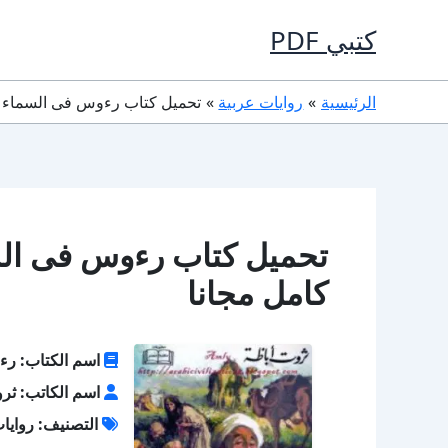
خطي
كتبي PDF
لى
لمحتوى
الرئيسية
روايات عربية
تحميل كتاب رءوس فى السماء PDF تأليف ثروت أباظة كامل مجانا
كامل مجانا
اسم الكتاب: رء
اسم الكاتب: ثرو
التصنيف: روايا