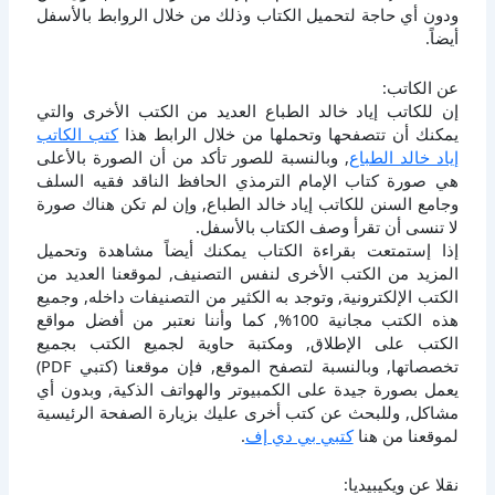
ودون أي حاجة لتحميل الكتاب وذلك من خلال الروابط بالأسفل
أيضاً.
عن الكاتب:
إن للكاتب إياد خالد الطباع العديد من الكتب الأخرى والتي
يمكنك أن تتصفحها وتحملها من خلال الرابط هذا
كتب الكاتب
إياد خالد الطباع
, وبالنسبة للصور تأكد من أن الصورة بالأعلى
هي صورة كتاب الإمام الترمذي الحافظ الناقد فقيه السلف
وجامع السنن للكاتب إياد خالد الطباع, وإن لم تكن هناك صورة
لا تنسى أن تقرأ وصف الكتاب بالأسفل.
إذا إستمتعت بقراءة الكتاب يمكنك أيضاً مشاهدة وتحميل
المزيد من الكتب الأخرى لنفس التصنيف, لموقعنا العديد من
الكتب الإلكترونية, وتوجد به الكثير من التصنيفات داخله, وجميع
هذه الكتب مجانية 100%, كما وأننا نعتبر من أفضل مواقع
الكتب على الإطلاق, ومكتبة حاوية لجميع الكتب بجميع
تخصصاتها, وبالنسبة لتصفح الموقع, فإن موقعنا (كتبي PDF)
يعمل بصورة جيدة على الكمبيوتر والهواتف الذكية, وبدون أي
مشاكل, وللبحث عن كتب أخرى عليك بزيارة الصفحة الرئيسية
لموقعنا من هنا
كتبي بي دي إف
.
نقلا عن ويكيبيديا: