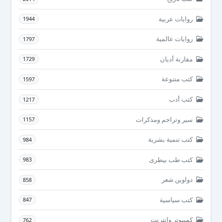
روايات عربية
1944
روايات عالمية
1797
مقارنة أديان
1729
كتب متنوعة
1597
كتب أدب
1217
سير وتراجم ومذكرات
1157
كتب تنمية بشرية
984
كتب طب بيطرى
983
دواوين شعر
858
كتب سياسية
847
كمبيوتر وانترنت
762