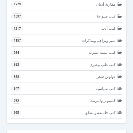
مقارنة أديان
1729
كتب متنوعة
1597
كتب أدب
1217
سير وتراجم ومذكرات
1157
كتب تنمية بشرية
984
كتب طب بيطرى
983
دواوين شعر
858
كتب سياسية
847
كمبيوتر وانترنت
762
كتب فلسفة ومنطق
665