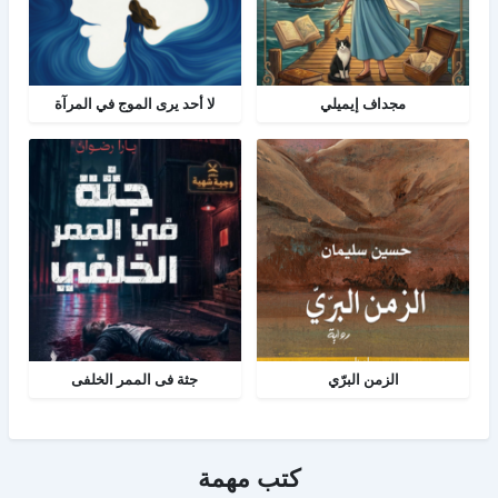
مجداف إيميلي
لا أحد يرى الموج في المرآة
الزمن البرّي
جثة فى الممر الخلفى
كتب مهمة