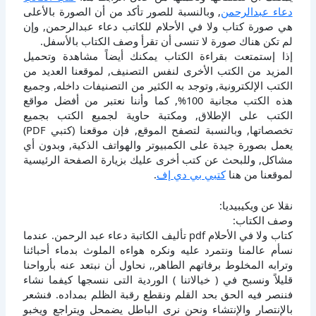
دعاء عبدالرحمن
, وبالنسبة للصور تأكد من أن الصورة بالأعلى
هي صورة كتاب ولا في الأحلام للكاتب دعاء عبدالرحمن, وإن
لم تكن هناك صورة لا تنسى أن تقرأ وصف الكتاب بالأسفل.
إذا إستمتعت بقراءة الكتاب يمكنك أيضاً مشاهدة وتحميل
المزيد من الكتب الأخرى لنفس التصنيف, لموقعنا العديد من
الكتب الإلكترونية, وتوجد به الكثير من التصنيفات داخله, وجميع
هذه الكتب مجانية 100%, كما وأننا نعتبر من أفضل مواقع
الكتب على الإطلاق, ومكتبة حاوية لجميع الكتب بجميع
تخصصاتها, وبالنسبة لتصفح الموقع, فإن موقعنا (كتبي PDF)
يعمل بصورة جيدة على الكمبيوتر والهواتف الذكية, وبدون أي
مشاكل, وللبحث عن كتب أخرى عليك بزيارة الصفحة الرئيسية
لموقعنا من هنا
كتبي بي دي إف
.
نقلا عن ويكيبيديا:
وصف الكتاب:
كتاب ولا في الأحلام pdf تأليف الكاتبة دعاء عبد الرحمن. عندما
نسأم عالمنا ونتمرد عليه ونكره هواءه الملوث بدماء أحبائنا
وترابه المخلوط برفاتهم الطاهر,, نحاول أن نبتعد عنه بأرواحنا
قليلاً ونسبح في ( خيالاتنا ) الوردية التى ننسجها كيفما نشاء
فننصر فيه الحق بحد القلم ونقطع رقبة الظلم بمداده. فنشعر
بالإنتصار والإنتشاء ونحن نرى الباطل يضمحل ويتراجع ويخبو