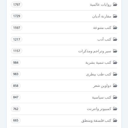
روايات عالمية
1797
مقارنة أديان
1729
كتب متنوعة
1597
كتب أدب
1217
سير وتراجم ومذكرات
1157
كتب تنمية بشرية
984
كتب طب بيطرى
983
دواوين شعر
858
كتب سياسية
847
كمبيوتر وانترنت
762
كتب فلسفة ومنطق
665