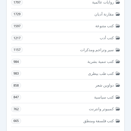
روايات عالمية
1797
مقارنة أديان
1729
كتب متنوعة
1597
كتب أدب
1217
سير وتراجم ومذكرات
1157
كتب تنمية بشرية
984
كتب طب بيطرى
983
دواوين شعر
858
كتب سياسية
847
كمبيوتر وانترنت
762
كتب فلسفة ومنطق
665