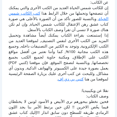
عن الكاتب:
إن للكاتب شمس الحياة العديد من الكتب الأخرى والتي يمكنك
أن تتصفحها وتحملها من خلال الرابط هذا
كتب الكاتب شمس
الحياة
, وبالنسبة للصور تأكد من أن الصورة بالأعلى هي صورة
كتاب عشق رهن الإعتقال للكاتب شمس الحياة, وإن لم تكن
هناك صورة لا تنسى أن تقرأ وصف الكتاب بالأسفل.
إذا إستمتعت بقراءة الكتاب يمكنك أيضاً مشاهدة وتحميل
المزيد من الكتب الأخرى لنفس التصنيف, لموقعنا العديد من
الكتب الإلكترونية, وتوجد به الكثير من التصنيفات داخله, وجميع
هذه الكتب مجانية 100%, كما وأننا نعتبر من أفضل مواقع
الكتب على الإطلاق, ومكتبة حاوية لجميع الكتب بجميع
تخصصاتها, وبالنسبة لتصفح الموقع, فإن موقعنا (كتبي PDF)
يعمل بصورة جيدة على الكمبيوتر والهواتف الذكية, وبدون أي
مشاكل, وللبحث عن كتب أخرى عليك بزيارة الصفحة الرئيسية
لموقعنا من هنا
كتبي بي دي إف
.
نقلا عن ويكيبيديا:
وصف الكتاب:
فحين نخطو ببحورهم نرى الأبيض و الأسود لونين لا يختلطان
فيما يخُص الاخرين !! لكن حين يرتبط الأمر بنا يجد اللون
الرمادي طريقه للسطح دون سابق انذار !!!إليك كتاب عشق