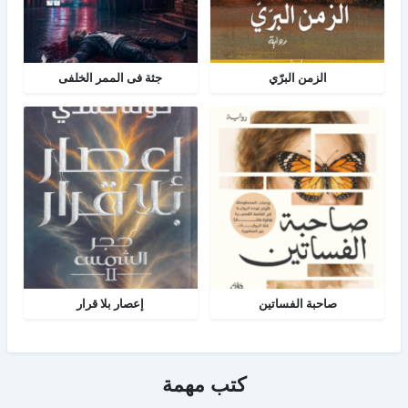
الزمن البرّي
جثة فى الممر الخلفى
صاحبة الفساتين
إعصار بلا قرار
كتب مهمة