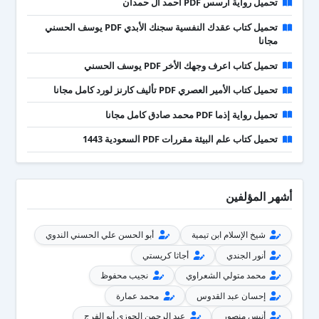
تحميل رواية آرسس PDF أحمد آل حمدان
تحميل كتاب عقدك النفسية سجنك الأبدي PDF يوسف الحسني
مجانا
تحميل كتاب اعرف وجهك الأخر PDF يوسف الحسني
تحميل كتاب الأمير العصري PDF تأليف كارنز لورد كامل مجانا
تحميل رواية إذما PDF محمد صادق كامل مجانا
تحميل كتاب علم البيئة مقررات PDF السعودية 1443
أشهر المؤلفين
شيخ الإسلام ابن تيمية
أبو الحسن علي الحسني الندوي
أنور الجندي
أجاثا كريستي
محمد متولي الشعراوي
نجيب محفوظ
إحسان عبد القدوس
محمد عمارة
أنيس منصور
عبد الرحمن الجوزي أبو الفرج