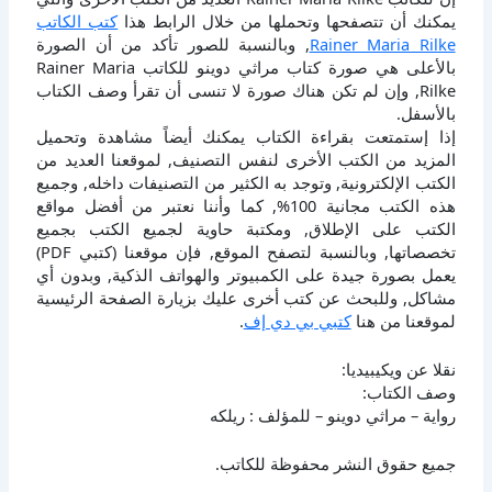
يمكنك أن تتصفحها وتحملها من خلال الرابط هذا
كتب الكاتب
Rainer Maria Rilke
, وبالنسبة للصور تأكد من أن الصورة
بالأعلى هي صورة كتاب مراثي دوينو للكاتب Rainer Maria
Rilke, وإن لم تكن هناك صورة لا تنسى أن تقرأ وصف الكتاب
بالأسفل.
إذا إستمتعت بقراءة الكتاب يمكنك أيضاً مشاهدة وتحميل
المزيد من الكتب الأخرى لنفس التصنيف, لموقعنا العديد من
الكتب الإلكترونية, وتوجد به الكثير من التصنيفات داخله, وجميع
هذه الكتب مجانية 100%, كما وأننا نعتبر من أفضل مواقع
الكتب على الإطلاق, ومكتبة حاوية لجميع الكتب بجميع
تخصصاتها, وبالنسبة لتصفح الموقع, فإن موقعنا (كتبي PDF)
يعمل بصورة جيدة على الكمبيوتر والهواتف الذكية, وبدون أي
مشاكل, وللبحث عن كتب أخرى عليك بزيارة الصفحة الرئيسية
لموقعنا من هنا
كتبي بي دي إف
.
نقلا عن ويكيبيديا:
وصف الكتاب:
رواية – مراثي دوينو – للمؤلف : ريلكه
جميع حقوق النشر محفوظة للكاتب.