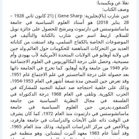
نقلا عن ويكيبيديا:
وصف الكتاب:
جين شارب (بالإنجليزية: Gene Sharp )‏ ‏(21 كانون ثاني 1928 –
28 يناير 2018) هو أستاذ العلوم السياسية في جامعة
ماساتشوستس في دارتموث ومرشح للحصول على جائزة نوبل
للسلام. ارتبط اسم جين شارب بالكتابة والتأليف في
الموضوعات الخاصة بالكفاح السلمي، وقد استقت من كتاباته
العديد من التحركات المناهضة للحكومات حول العالم.ولد جين
في ولاية أوهايو في الولايات المتحدة الأمريكية لأب يهودي وأم
مسيحية، وحصل على درجة البكالوريوس في العلوم الاجتماعية
عام 1949 من جامعة ولاية أوهايو، كما تخرج في الجامعة ذاتها
بعد حصوله على درجة الماجستير في علم الاجتماع عام 1951.
وقد تعرض جين للسجن مدة تسعة أشهر في العام 1953-1954،
وذلك على خلفية احتجاجه ضد عملية التجنيد للمشاركة في
الحرب الكورية. وتلقى في العام 1968 درجة الدكتوراه في
الفلسفة في مجال النظرية السياسية من جامعة
أكسفورد.يدرس جين العلوم السياسية في جامعة
ماساتشوستس في دارتموث منذ العام 1972، كما كان يشرف
في الوقت ذاته على الأبحاث والدراسات في جامعة هارفرد،
وبالأخص في مركز الدراسات الدولية، وذلك منذ العام 1965.
وقد أنشأ عام 1983 معهد ألبرت أينشتاين، وهو منظمة غير