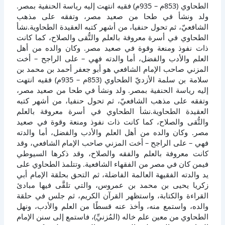
الطحاوي (853م – 935م) فقيه انتهت إليه رياسة الحنفية بمصر.
ولد ونشأ في طحا من صعيد مصر، وتفقه على مذهب
الشافعيّ، ثم تحول حنفيا، من أشهر كتبه العقيدة الطحاوية.نشأ
الطحاوي في أسرة معروفة بالعلم والتُّقى والصلاح، كما كانت
ذات نفوذ ومنعة وقوة في صعيد مصر. وكان والده من أهل
العلم والأدب والفضل، أما والدته فهي – على الراجح – أخت
المزني صاحب الإمام الشافعي هو أبو جعفر أحمد بن محمد بن
سلامة بن سلمة الأزديّ الطحاوي (853م – 935م) فقيه انتهت
إليه رياسة الحنفية بمصر. ولد ونشأ في طحا من صعيد مصر،
وتفقه على مذهب الشافعيّ، ثم تحول حنفيا، من أشهر كتبه
العقيدة الطحاوية.نشأ الطحاوي في أسرة معروفة بالعلم
والتُّقى والصلاح، كما كانت ذات نفوذ ومنعة وقوة في صعيد
مصر. وكان والده من أهل العلم والأدب والفضل، أما والدته
فهي – على الراجح – أخت المزني صاحب الإمام الشافعي، وقد
كانت معروفة بالعلم والفقه والصلاح، وقد ذكرها السيوطي
فيمن كان في مصر من الفقهاء الشافعية. وتتلمذ الطحاوي على
يد والدته الفقيهة العالمة الفاضلة، ثم التحق بحلقة الإمام أبي
زكريا يحيى بن محمد بن عمروس، والتي تلقَّى فيها مبادئ
القراءة والكتابة، واستظهر القرآن الكريم، ثم جلس في حلقة
والده، واستمع منه، وأخذ عنه قسطًا من العلم والأدب، ونهل
الطحاوي من معين علم خاله (المُزنيِّ)، فاستمع إلى سنن الإمام