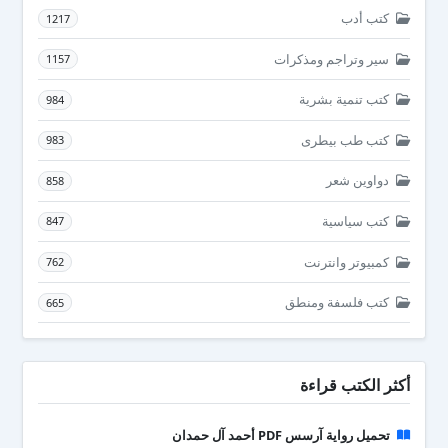
كتب أدب
1217
سير وتراجم ومذكرات
1157
كتب تنمية بشرية
984
كتب طب بيطرى
983
دواوين شعر
858
كتب سياسية
847
كمبيوتر وانترنت
762
كتب فلسفة ومنطق
665
أكثر الكتب قراءة
تحميل رواية آرسس PDF أحمد آل حمدان