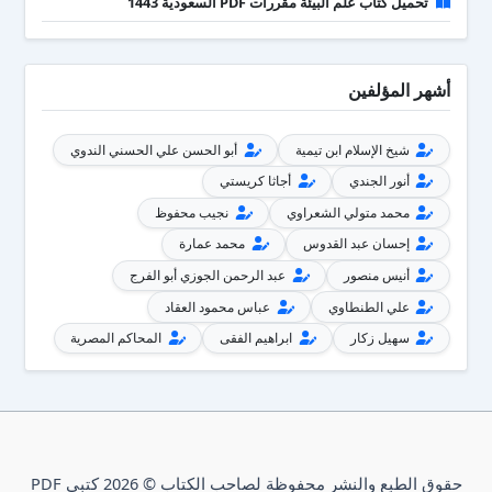
تحميل كتاب علم البيئة مقررات PDF السعودية 1443
أشهر المؤلفين
شيخ الإسلام ابن تيمية
أبو الحسن علي الحسني الندوي
أنور الجندي
أجاثا كريستي
محمد متولي الشعراوي
نجيب محفوظ
إحسان عبد القدوس
محمد عمارة
أنيس منصور
عبد الرحمن الجوزي أبو الفرج
علي الطنطاوي
عباس محمود العقاد
سهيل زكار
ابراهيم الفقى
المحاكم المصرية
حقوق الطبع والنشر محفوظة لصاحب الكتاب © 2026 كتبي PDF