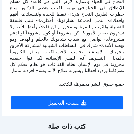
النجاح في الحياة وعمارة الأرض التي هي قاعدة كل مسلم
للإنطلاق في الحياة.في نهاية الكتاب يعطي الدكتور سبع
خطوات لطريق النجاح هي:1- تيقظ للحياة ولنفسك.2- أفهم
واقعك.3- انتمي لجماعة يشاركونك أفكارك4- تبني فلسفة
الفسيلة والثوب والتمرة. وتتمحور بـِ كن فاعلاً، وأعطِ للأبد، ولا
تستهون صغار الأمور.5- كن مشروعاً أو كون مشروعاً أو أدعم
مشروعاً.6- تواصل مع شباب يشابونك بالحلم والهدف وهو
نهضة الأمة.7- شارك في النشاطات الشبابية لمشاركة الأخرين
بتجربتك والاستقاء بتجارب الأخرينالكتاب متوفر الكترونياً
بالمجان: التسويف آفة النفس الإنسانية لكل قول حقيقة
مخزونة في يوم الإنسان نظام القناعات هو نظام يحكم كل
تصرفاتنا وردود أفعالنا ويسيرها صلاح الأمم بصلاح أفردها ممتاز
جميع حقوق النشر محفوظة للكاتب.
صفحة التحميل
كتب ذات صلة