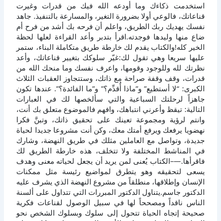
استخدمت ذكاءك وما أودعه الله فيك من قدرات وغيرت
قناعاتك، فالوعي أولا بضرورة التغير، والمسارعة بالتنفيذ. جاهد
نفسك يهديك ربك الطريق، واعلم أن فرحه بك أشد من فرح أم
ضاع منها وليدها فوجدته.اقرأ بتدبر وأعد القراءة لعلها لحظة
الخير كله!والكتاب يقدم لك خارطة طريق متكاملة البناء، ستمر
عليها سريعا وهي تقول لك:غيّر سلوكك بتغيير قناعاتك، وأعد
نظرتك لله وللوجود وقومها، واعرف نفسك وما منحك الله من
قدرات، وقف وقفة صراحة مع ذاتك، وستتجاوز العقبات الثلاث
الكبرى: “لا أستطيع” و”ماذا أُقدِّم؟” و”ما الفائدة؟”. عندها تكون
جاهزاً لرحلتك السباعية والتي سألخصها لك في العبارات
التالية: تيقظ وأعرني انتباهك، وافهم فالموضوع متعلق بك أنت،
وانتم لرؤية ومجموعة تعينك على تحقيق ذاتك، وتبنَّ فكرا
نهضويا يرفعك ويرفع أمتك معك، وكن أنت مشروعا جديدا لحياة
جديدة، وتواصل مع العاملين مثلك في طريق النهضة، وشارك
في المناشط المختلفة ولا تتخلف، هذه خارطة الطريق لك
فاقرأها.—–الكتاب يُعنى لمن يريد أن يجعل لحياته معنى وهدف
يسعى لتحقيقه وهو يتطرق لمواضيع رئيسة مثل ممكنات
الإنسان وإطلاقها، منطلقاً من مشروع النهضة الذي يشرف عليه
الدكتور جاسم.يتناول الدكتور المبررات التي تتداول على ألسنة
الناس ناقداً ومصححاً لها في سبيل الوصول لقناعات فكرية
صحيحة إتجاه الحياة تتحول إلى سلوك وبسلوك الشخص نحو