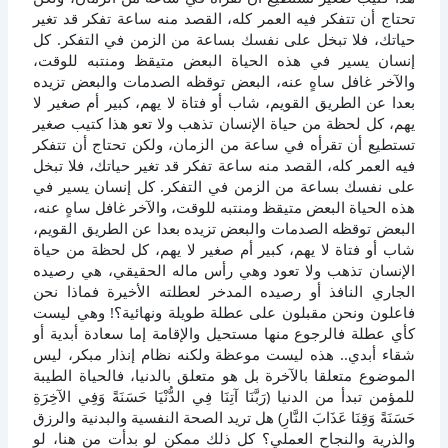
تحتاج أن تتفكر فيه العمر كله، القصد منه ساعة تفكر قد تغير
حياتك، فلا تبخل على نفسك بساعة من الزمن في التفكر. كل
إنسان يسير في هذه الحياة البعض متيقظ ومنتبه للوقت،
والآخر غافل ساهٍ عنه، البعض توقظه الصدمات والبعض تزيده
بعدا عن الطريق القويم، شاب أو فتاة لا يهم، كبير أم صغير لا
يهم، كل لحظة من حياة الإنسان تذهب ولا تعو هذا كتيب صغير
تستطيع أن تقرأه في ساعة من الزمان، ولكن تحتاج أن تتفكر
فيه العمر كله، القصد منه ساعة تفكر قد تغير حياتك، فلا تبخل
على نفسك بساعة من الزمن في التفكر. كل إنسان يسير في
هذه الحياة البعض متيقظ ومنتبه للوقت، والآخر غافل ساهٍ عنه،
البعض توقظه الصدمات والبعض تزيده بعدا عن الطريق القويم،
شاب أو فتاة لا يهم، كبير أم صغير لا يهم، كل لحظة من حياة
الإنسان تذهب ولا تعود وهي رأس ماله الحقيقي، هي رصيده
الجاري النافذ أو رصيده المدخر لعطلته الأخيرة فماذا نحن
فاعلون ونحن مقبلون على عطلة طويلة ونهائية؟! وهي ليست
كأي عطلة فالرجوع منها مستحيل والإقامة إما سعادة أبدية أو
شقاء أبدي.. هذه ليست موعظة ولكنه نظام إنذار مبكر، ليس
الموضوع متعلقا بالآخرة بل هو متعلق بالدنيا، فالحياة الطيبة
للمؤمن تبدأ من الدنيا (رَبَّنَا آتِنَا فِي الدُّنْيَا حَسَنَةً وَفِي الآخِرَةِ
حَسَنَةً وَقِنَا عَذَابَ النَّارِ) هل تريد الصحة النفسية والبدنية والرزق
والذرية والنجاح العملي؟ كل ذلك ممكن لو بدأت من هنا، لو