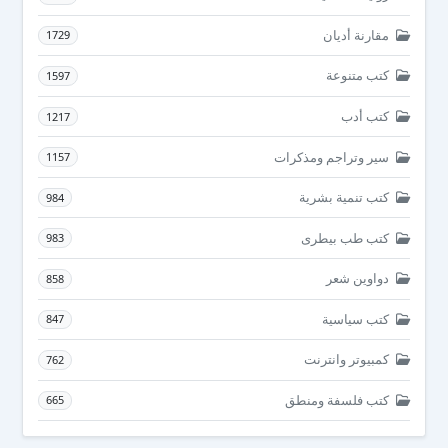
مقارنة أديان
1729
كتب متنوعة
1597
كتب أدب
1217
سير وتراجم ومذكرات
1157
كتب تنمية بشرية
984
كتب طب بيطرى
983
دواوين شعر
858
كتب سياسية
847
كمبيوتر وانترنت
762
كتب فلسفة ومنطق
665