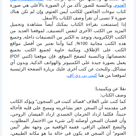
العتوم
, وبالنسبة للصور تأكد من أن الصورة بالأعلى هي صورة
كتاب نبوءات الجائعين للكاتب أيمن العتوم, وإن لم تكن هناك
صورة لا تنسى أن تقرأ وصف الكتاب بالأسفل.
إذا إستمتعت بقراءة الكتاب يمكنك أيضاً مشاهدة وتحميل
المزيد من الكتب الأخرى لنفس التصنيف, لموقعنا العديد من
الكتب الإلكترونية, وتوجد به الكثير من التصنيفات داخله, وجميع
هذه الكتب مجانية 100%, كما وأننا نعتبر من أفضل مواقع
الكتب على الإطلاق, ومكتبة حاوية لجميع الكتب بجميع
تخصصاتها, وبالنسبة لتصفح الموقع, فإن موقعنا (كتبي PDF)
يعمل بصورة جيدة على الكمبيوتر والهواتف الذكية, وبدون أي
مشاكل, وللبحث عن كتب أخرى عليك بزيارة الصفحة الرئيسية
لموقعنا من هنا
كتبي بي دي إف
.
نقلا عن ويكيبيديا:
وصف الكتاب:
كما كتب على الغلاف “قصائد كتبت فى السجون” ويؤكد الكاتب
فى مقدمته أن السجن حفز بشاعريته ومسح على قلبه فأحاله
حنيناً، فكلما ازداد الحرمان الجسدي ازداد الفيضان الروحي،
وأن قضبان السجن أوصلته إلى شيء من الاختمار المطلوب،
والنضج العقلي الراقي، فقمة الواقعية من وجهة نظر “أيمن
العتوم” أن السجن قد يكون فى حالة ما هو مكانه الطبيعي،