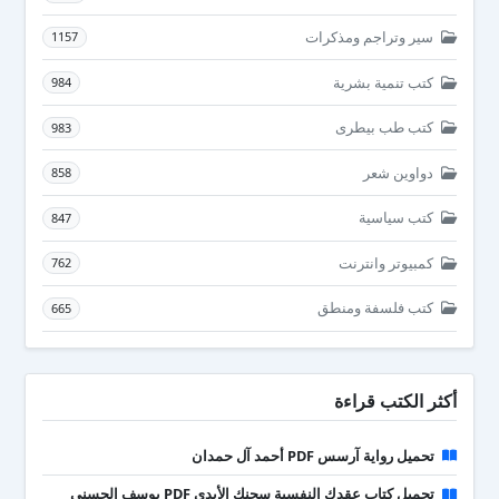
سير وتراجم ومذكرات
1157
كتب تنمية بشرية
984
كتب طب بيطرى
983
دواوين شعر
858
كتب سياسية
847
كمبيوتر وانترنت
762
كتب فلسفة ومنطق
665
أكثر الكتب قراءة
تحميل رواية آرسس PDF أحمد آل حمدان
تحميل كتاب عقدك النفسية سجنك الأبدي PDF يوسف الحسني