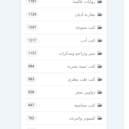
روايات عالمية
1797
مقارنة أديان
1729
كتب متنوعة
1597
كتب أدب
1217
سير وتراجم ومذكرات
1157
كتب تنمية بشرية
984
كتب طب بيطرى
983
دواوين شعر
858
كتب سياسية
847
كمبيوتر وانترنت
762