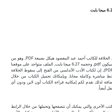
تحميل كتاب الأدب الأندلسي من الفتح إلى سقوط الخلافة للكاتب أحمد عبد المقصود هيكل بصيغة PDF, وهو من
ضمن تصنيف كتب أدب, نوع الملف عند التحميل سيكون pdf, وحجمه 6.27 ميجا بايت, الملف متواجد على موقعنا
(كتبي PDF), حاول أن لاتنسى هذا الإسم (كتبي PDF), إن لكتاب الأدب الأندلسي من الفتح إلى سقوط الخلافة
بط مباشرة وكاملة مجانا, وبإمكانك تحميل الكتاب من خلال
أسفل, وهي روابط مجانية 100%, بالإضافة لذلك نقدم لكم إمكانية قراءة الكتاب أون لاين ودون أي
ل أيضاً.
كتب الأخرى والتي يمكنك أن تتصفحها وتحملها من خلال الرابط