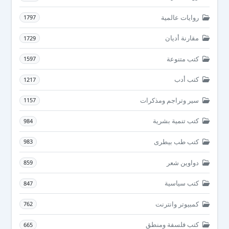
روايات عالمية
1797
مقارنة أديان
1729
كتب متنوعة
1597
كتب أدب
1217
سير وتراجم ومذكرات
1157
كتب تنمية بشرية
984
كتب طب بيطرى
983
دواوين شعر
859
كتب سياسية
847
كمبيوتر وانترنت
762
كتب فلسفة ومنطق
665