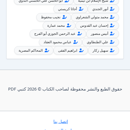
شيخ الإسلام ابن تيمية
أبو الحسن علي الحسني الندوي
أنور الجندي
أجاثا كريستي
محمد متولي الشعراوي
نجيب محفوظ
إحسان عبد القدوس
محمد عمارة
أنيس منصور
عبد الرحمن الجوزي أبو الفرج
علي الطنطاوي
عباس محمود العقاد
سهيل زكار
ابراهيم الفقى
المحاكم المصرية
حقوق الطبع والنشر محفوظة لصاحب الكتاب © 2026 كتبي PDF
إتصل بنا