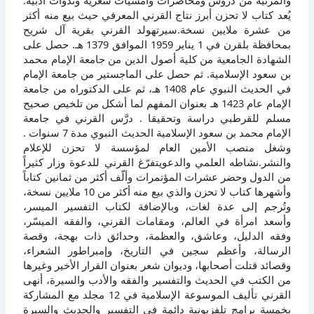
والمرئية من دروس ومحاضرات وأمسيات شعرية وندوات أدبية.
يُعد كتاب لا تحزن أبرز نتاج القرني المعرفي حيث بيع منه أكثر
من عشرة ملايين نسخة.سيرتهولد القرني بقرية آل شريح
بمحافظة بلقرن في 1 يناير 1959 الموافق 1379 هـ. حصل على
الشهادة الجامعية من كلية أصول الدين من جامعة الإمام محمد
بن سعود الإسلامية. ثم حصل على الماجستير من جامعة الإمام
في الحديث النبوي عام 1408 هـ، ثم على الدكتوراه من جامعة
الإمام عام 1423 هـ بعنوان المفهم لما أشكل من تلخيص صحيح
مسلم للقرطبي دراسة وتحقيقا . درَّس القرني في جامعة
الإمام محمد بن سعود الإسلامية الحديث النبوي مدة 7 سنوات .
وشغل منصب الأمين العام لمؤسسة لا تحزن للإعلام
والنشر.نشاطه العلمي والدعويتفرّغ القرني للدعوة وزار كثيراً
من الدول وحضر عشرات المؤتمرات وألّف أكثر من ثمانين كتاباً
وأشهرها كتاب لا تحزن والذي بيع منه أكثر من 10 ملايين نسخة،
وتُرجم إلى عدة لغات، وبالإضافة لكتاب التفسير الميسر،
وأسعد امرأة في العالم، ومقامات القرني، والفقه الميسّر،
وفقه الدليل، وعاشق، والعظمة، وحدائق ذات بهجة، وقصة
الرسالة، وأعظم سجين في التاريخ، وإمبراطور الشعراء،
وقصائد قتلت أصحابها، وديوان شعر بعنوان القرار الأخير وغيرها
من الكتب في الحديث والتفسير والفقه والأدب والسيرة، أنهى
القرني تأليف الموسوعة الإسلامية في 12 مجلد مع المشاركة
بخمسة برامج تلفزيونية دائمة في التفسير والحديث والسيرة