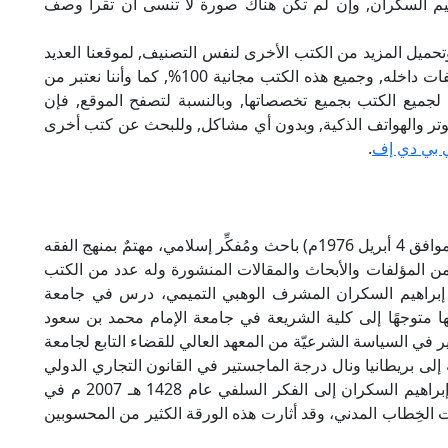
يم السكران, وإن لم تكن هناك صورة لا تنسى أن تقرأ وصف
تحميل المزيد من الكتب الأخرى لنفس التصنيف, لموقعنا العديد
من الكتب الإلكترونية, وتوجد به الكثير من التصنيفات داخله, وجميع هذه الكتب مجانية 100%, كما وأننا نعتبر من
لجميع الكتب بجميع تخصصاتها, وبالنسبة لتصفح الموقع, فإن
 على الكمبيوتر والهواتف الذكية, وبدون أي مشاكل, وللبحث عن كتب أخرى
 بي دي إف
.
إبراهيم السكران (ولد في 5 ربيع الآخر 1396 هـ الموافق 4 أبريل 1976م) باحث ومُفكِّر إسلامي، مهتمٌ بمنهج الفقه
 من المؤلفات والأبحاث والمقالات المنشورة وله عدد من الكتب
ن إبراهيم السكران المشرف الوهبي التميمي، درس في جامعة
ها متوجهًا إلى كلية الشريعة في جامعة الإمام محمد بن سعود
ر في السياسة الشرعيّة من المعهد العالي للقضاء التابع لجامعة
إلى بريطانيا ونال درجة الماجستير في القانون التجاري الدولي
في جامعة إسكس بمدينة كولشيستر.ظهر تحوّل إبراهيم السكران إلى الفكر السلفي عام 1428 هـ 2007 م في
آلات الخِطاب المدني، وقد أثارت هذه الورقة الكثير من المحسوبين