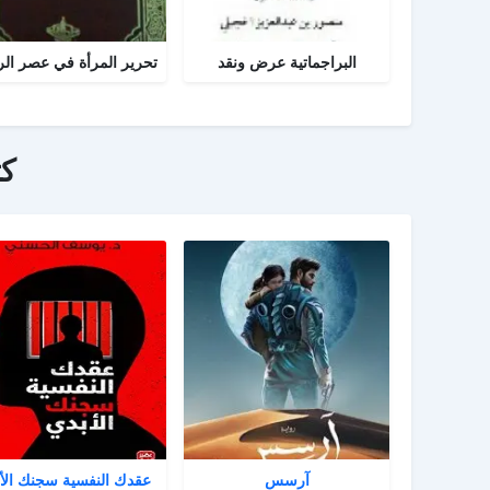
البراجماتية عرض ونقد
ك
آرسس
عقدك النفسية سجنك الأ