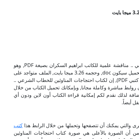
تحميل كتاب احتجاجات المناوئين للخطاب الشرعي .. مناقشة علمية للكاتب ابراهيم السكران بصيغة PDF, وهو
من ضمن تصنيف كتب متنوعة, نوع الملف عند التحميل سيكون doc, وحجمه 3.26 ميجا بايت, الملف متواجد على
موقعنا (كتبي PDF), حاول أن لاتنسى هذا الإسم (كتبي PDF), إن لكتاب احتجاجات المناوئين للخطاب الشرعي ..
 روابط مباشرة وكاملة مجانا, وبإمكانك تحميل الكتاب من خلال
أسفل, وهي روابط مجانية 100%, بالإضافة لذلك نقدم لكم إمكانية قراءة الكتاب أون لاين ودون أي
ل أيضاً.
خرى والتي يمكنك أن تتصفحها وتحملها من خلال الرابط هذا
كتب
 من أن الصورة بالأعلى هي صورة كتاب احتجاجات المناوئين