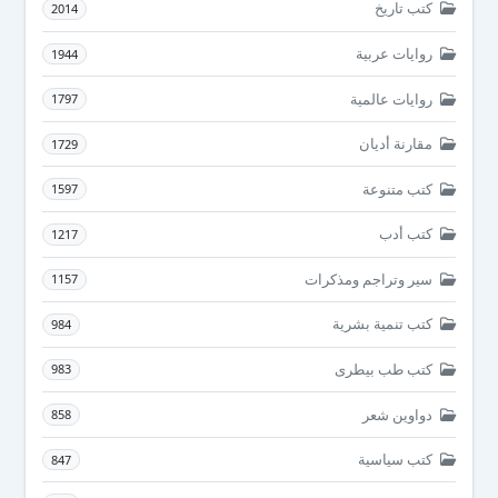
كتب تاريخ
2014
روايات عربية
1944
روايات عالمية
1797
مقارنة أديان
1729
كتب متنوعة
1597
كتب أدب
1217
سير وتراجم ومذكرات
1157
كتب تنمية بشرية
984
كتب طب بيطرى
983
دواوين شعر
858
كتب سياسية
847