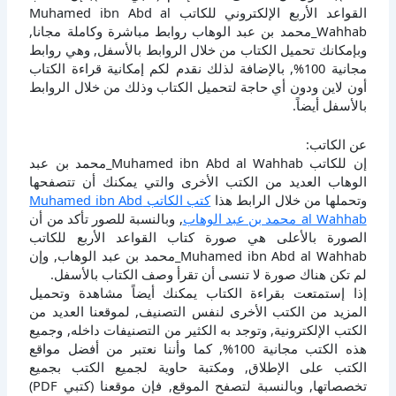
القواعد الأربع الإلكتروني للكاتب Muhamed ibn Abd al
Wahhab_محمد بن عبد الوهاب روابط مباشرة وكاملة مجانا,
وبإمكانك تحميل الكتاب من خلال الروابط بالأسفل, وهي روابط
مجانية 100%, بالإضافة لذلك نقدم لكم إمكانية قراءة الكتاب
أون لاين ودون أي حاجة لتحميل الكتاب وذلك من خلال الروابط
بالأسفل أيضاً.
عن الكاتب:
إن للكاتب Muhamed ibn Abd al Wahhab_محمد بن عبد
الوهاب العديد من الكتب الأخرى والتي يمكنك أن تتصفحها
وتحملها من خلال الرابط هذا
كتب الكاتب Muhamed ibn Abd
al Wahhab_محمد بن عبد الوهاب
, وبالنسبة للصور تأكد من أن
الصورة بالأعلى هي صورة كتاب القواعد الأربع للكاتب
Muhamed ibn Abd al Wahhab_محمد بن عبد الوهاب, وإن
لم تكن هناك صورة لا تنسى أن تقرأ وصف الكتاب بالأسفل.
إذا إستمتعت بقراءة الكتاب يمكنك أيضاً مشاهدة وتحميل
المزيد من الكتب الأخرى لنفس التصنيف, لموقعنا العديد من
الكتب الإلكترونية, وتوجد به الكثير من التصنيفات داخله, وجميع
هذه الكتب مجانية 100%, كما وأننا نعتبر من أفضل مواقع
الكتب على الإطلاق, ومكتبة حاوية لجميع الكتب بجميع
تخصصاتها, وبالنسبة لتصفح الموقع, فإن موقعنا (كتبي PDF)