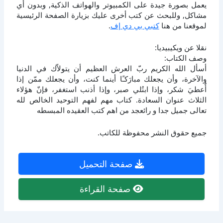
يعمل بصورة جيدة على الكمبيوتر والهواتف الذكية, وبدون أي
مشاكل, وللبحث عن كتب أخرى عليك بزيارة الصفحة الرئيسية
لموقعنا من هنا
كتبي بي دي إف
.
نقلا عن ويكيبيديا:
وصف الكتاب:
أسأل الله الكريم ربّ العرش العظيم أن يتولاّك في الدنيا
والآخرة، وأن يجعلك مبارَكـًا أينما كنت، وأن يجعلك ممّن إذا
أُعطيَ شكر، وإذا ابتُلي صبر، وإذا أذنب استغفر، فإنّ هؤلاء
الثلاث عنوان السعادة. كتاب مهم لفهم التوحيد الخالص لله
تعالى جميل جدا و رائعجد من اهم كتب العقيده المبسطه
جميع حقوق النشر محفوظة للكاتب.
صفحة التحميل
صفحة القراءة