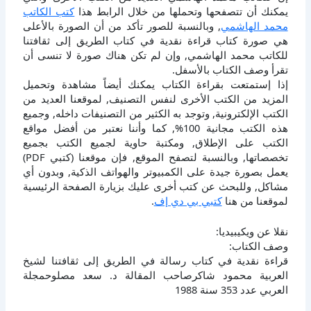
يمكنك أن تتصفحها وتحملها من خلال الرابط هذا
كتب الكاتب
محمد الهاشمي
, وبالنسبة للصور تأكد من أن الصورة بالأعلى
هي صورة كتاب قراءة نقدية في كتاب الطريق إلى ثقافتنا
للكاتب محمد الهاشمي, وإن لم تكن هناك صورة لا تنسى أن
تقرأ وصف الكتاب بالأسفل.
إذا إستمتعت بقراءة الكتاب يمكنك أيضاً مشاهدة وتحميل
المزيد من الكتب الأخرى لنفس التصنيف, لموقعنا العديد من
الكتب الإلكترونية, وتوجد به الكثير من التصنيفات داخله, وجميع
هذه الكتب مجانية 100%, كما وأننا نعتبر من أفضل مواقع
الكتب على الإطلاق, ومكتبة حاوية لجميع الكتب بجميع
تخصصاتها, وبالنسبة لتصفح الموقع, فإن موقعنا (كتبي PDF)
يعمل بصورة جيدة على الكمبيوتر والهواتف الذكية, وبدون أي
مشاكل, وللبحث عن كتب أخرى عليك بزيارة الصفحة الرئيسية
لموقعنا من هنا
كتبي بي دي إف
.
نقلا عن ويكيبيديا:
وصف الكتاب:
قراءة نقدية في كتاب رسالة في الطريق إلى ثقافتنا لشيخ
العربية محمود شاكرصاحب المقالة د. سعد مصلوحمجلة
العربي عدد 353 سنة 1988