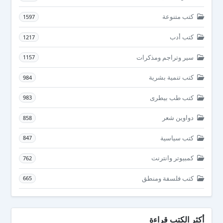
كتب متنوعة
1597
كتب أدب
1217
سير وتراجم ومذكرات
1157
كتب تنمية بشرية
984
كتب طب بيطرى
983
دواوين شعر
858
كتب سياسية
847
كمبيوتر وانترنت
762
كتب فلسفة ومنطق
665
أكثر الكتب قراءة