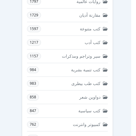
روايات عالمية
1797
مقارنة أديان
1729
كتب متنوعة
1597
كتب أدب
1217
سير وتراجم ومذكرات
1157
كتب تنمية بشرية
984
كتب طب بيطرى
983
دواوين شعر
858
كتب سياسية
847
كمبيوتر وانترنت
762