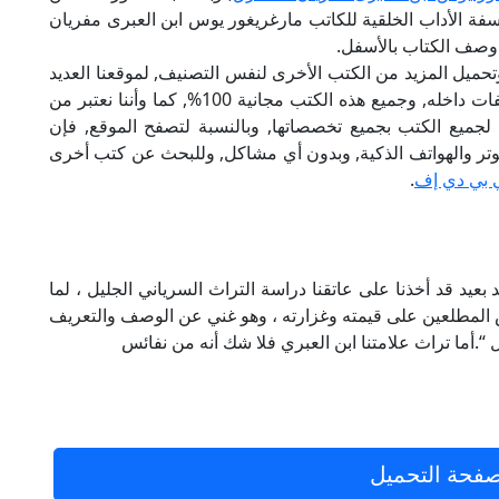
سفة الأداب الخلقية للكاتب مارغريغور يوس ابن العبرى مفريان
 وصف الكتاب بالأسفل.
تحميل المزيد من الكتب الأخرى لنفس التصنيف, لموقعنا العديد
من الكتب الإلكترونية, وتوجد به الكثير من التصنيفات داخله, وجميع هذه الكتب مجانية 100%, كما وأننا نعتبر من
لجميع الكتب بجميع تخصصاتها, وبالنسبة لتصفح الموقع, فإن
 على الكمبيوتر والهواتف الذكية, وبدون أي مشاكل, وللبحث عن كتب أخرى
 بي دي إف
.
مد بعيد قد أخذنا على عاتقنا دراسة التراث السرياني الجليل ، لما
 المطلعين على قيمته وغزارته ، وهو غني عن الوصف والتعريف
“.أما تراث علامتنا ابن العبري فلا شك أنه من نفائس
فحة التحميل