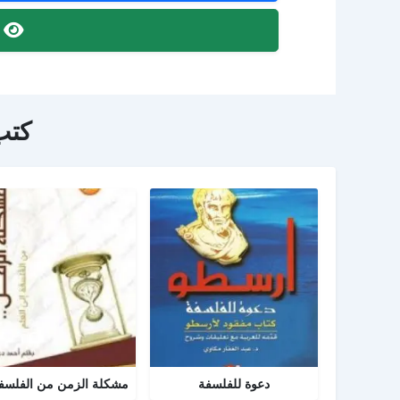
ص
كتب
دعوة للفلسفة