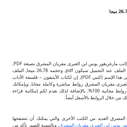
تحميل كتاب الأيثيقون – فلسفة الأداب الخلقية للكاتب مارغريغور يوس ابن العبرى مفريان المشرق بصيغة PDF,
وهو من ضمن تصنيف كتب فلسفة ومنطق, نوع الملف عند التحميل سيكون pdf, وحجمه 26.78 ميجا, الملف
متواجد على موقعنا (كتبي PDF), حاول أن لاتنسى هذا الإسم (كتبي PDF), إن لكتاب الأيثيقون – فلسفة الأداب
العبرى مفريان المشرق روابط مباشرة وكاملة مجانا, وبإمكانك
تحميل الكتاب من خلال الروابط بالأسفل, وهي روابط مجانية 100%, بالإضافة لذلك نقدم لكم إمكانية قراءة
ك من خلال الروابط بالأسفل أيضاً.
المشرق العديد من الكتب الأخرى والتي يمكنك أن تتصفحها
ور يوس ابن العبرى مفريان المشرق
, وبالنسبة للصور تأكد من