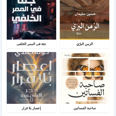
الزمن البرّي
جثة فى الممر الخلفى
صاحبة الفساتين
إعصار بلا قرار