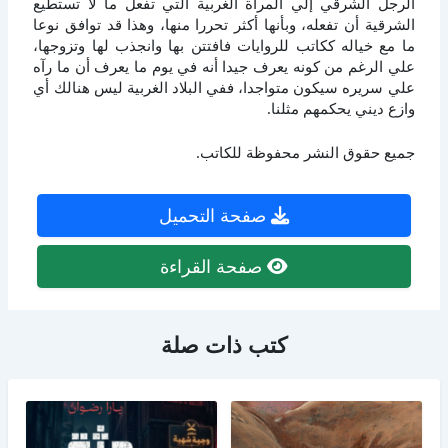
الرجل الشرقي إلي المرأة الغربية التي تفعل ما لا تستطيع
الشرقية أن تفعله، وبأنها أكثر تحررا منها، وهذا قد توافق نوعا
ما مع خياله ككاتب للروايات فافتتن بها وانجذب لها وتزوجها،
علي الرغم من كونه يعرف جيدا أنه في يوم ما يعرف أن ما رآه
علي سريره سيكون متواجدا، ففي البلاد الغربية ليس هنالك أي
وازع ديني يحكمهم مثلنا.
جميع حقوق النشر محفوظة للكاتب.
صفحة التحميل
صفحة القراءة
كتب ذات صلة