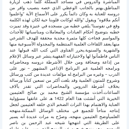
المباشرة والدروس في مساجد المملكة كلما ذهب لزيارة
المناطق.يهتم بالجانب الوعظي الذي خصه بنصيب وافر من
دروسه للعناية به وكان دائماً يكرر على الأسماع الآية “واعلموا
أنكم ملاقوه” ويقول “والله لوكانت قلوبنا حية لكان لهذه الكلمة
وقع في نفوسنا”.يلقي خطبه من مسجده في عنيزة وقد تميزت
خطبه بتوضيح أحكام العبادات والمعاملات ومناسباتها للأحداث
والمواسم فجاءت كلها مثمرة مجدية محققة للهدف الشرعي
منها.يعقد اللقاءات العلمية المنتظمة والمجدولة الأسبوعية منها
والشهرية والسنوية.يحرر الفتاوى التي كتب الله قبولها عند
الناس فاطمأنوا لها ولاختياراته الفقهية.ينشر عبر وسائل الإعلام
من إذاعة وصحافة ومن خلال الأشرطة دروسه ومحاضراته
وبرامجه العلمية عبر البرنامج الإذاعي المشهور – نور على
الدرب – وغيره من البرامج.له مؤلفات عديدة من كتب ورسائل
وشروح للمتون العلمية وقد بلغت أكثر من تسعين كتاباً ورسالة
بخلاف أشرطة الدروس والمحاضرات التي تقدر بآلاف
الساعات.أخذت مؤسسة الشيخ محمد بن صالح العثيمين
الخيرية التي أنشئت هذا العام 1422 هـ على عاتقها مسؤولية
العناية والاهتمام بهذا التراث الضخم الذي خلفه العثيمين لجعل
إنتاجه متاحاً للجميع في مختلف الوسائل الممكنة.منهجه
العلميأوضح العثيمين منهجه، وصرّح به مرات عديدة أنه يسير
على الطريقة التي انتهجها شيخه عبد الرحمن بن ناصر
السعدي، وهو منهج خرج به عن المنهج الذي يسير عليه علماء