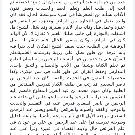
جده من جهة أمه عبد الرحمن بن سليمان آل دامغ؛ فحفظه ثم
اتجه إلى طلب العلم وتعلم الخط والحساب وبعض فنون
الآداب.نشأته من الصغرنشأ في أسرة متوسطة الحال، فقد كان
والده يعمل في التجارة بين الرياض وعنيزة، ثم استقر في
عنيزة وعمل قبل وفاته بدار الأيتام بعنيزة. وقد سُئل الشيخ: هل
اشتغلت بالتجارة إلى جانب طلبك للعلم ؟ فقال: لا، لأن الوالد
كان في الرياض، وكان ميسور الحال. فلم تتيسّر له سبل
الرفاهية في الطلب، حيث يصف الشيخ المكان الذي يقرأ فيه
بأنه غرفة من طين تطل على زريبة بقرنشأته العلميةتعلم
القرآن على يد جده من جهة أمه عبد الرحمن بن سليمان الدامغ
ثم تعلم الكتابة وشيئاً من الأدب والحساب والتحق بإحدى
المدارس وحفظ القرآن عن ظهر قلب في سن مبكرة، وكذا
مختصرات المتون في الحديث والفقه. كان عبد الرحمن بن
ناصر السعدي قد رتب من طلبته الكبار لتدريس المبتدئين من
الطلبة وكان منهم محمد بن عبد العزيز المطوع فانضم إليه
العثيمين.بعد دراسة التوحيد والفقه والنحو جلس في حلقة عبد
الرحمن بن ناصر السعدي فدرس عليه في التفسير والحديث
والتوحيد والفقه وأصوله والفرائض والنحو.ويعتبر عبد الرحمن
السعدي مرجعه الأول الذي تأثر بمنهجه وتأصيله واتباعه للدليل
وطريقة تدريسه.قرأ على عبد الرحمن بن علي بن عودان في
علم الفرائض حال ولايته القضاء في عنيزة وقرأ على عبد
الرزاق عفيفي في النحو والبلاغة أثناء وجوده في عنيزة ولما