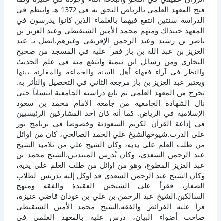
فتح المعهد العلمي بالرياض التحق به في 1372 هـ وانتظم في
الدراسة سنتين انتفع فيهما بالعلماء الذين كانوا يدرسون في
المعهد حينذاك ومنهم محمد الأمين الشنقيطي وعبد العزيز بن
ناصر بن رشيد وعبد الرحمن الإفريقي وغيرهم.اتصل بـ عبد
العزيز بن عبد الله بن باز فقرأ عليه في المسجد من صحيح
البخاري ومن رسائل ابن تيمية وانتفع منه في علم الحديث
والنظر في آراء فقهاء أهل السنة والجماعة والمقارنة بينها
ويعتبر عبد العزيز بن باز مرجعه الثاني في التحصيل والتأثر به.
تخرج من المعهد العلمي ثم تابع دراسته الجامعية انتساباً حتى
نال الشهادة الجامعية من جامعة الإمام محمد بن سعود
الإسلامية في الرياض. كما أنه كان أحد المشاركين الرئيسيين
في إذاعة القرآن الكريم السعودية وخصوصا في برنامج نور
على الدرب.شيوخهالشيخ علي الحمد الصالحي، كان من اوائل
من طلب العلم على يديه، وكان الشيخ علي من تلاميذ الشيخ
عبد الرحمن السعدي، وكان يُدرس المبتدئين.الشيخ محمد بن
عبد العزيز المطوع، وهو من اوائل من طلب العلم على يديه،
وكان الشيخ عبد الرحمن السعدي قد أوكل إليه تدريس الطلاب
الصغار، فقرأ على الشيخين العقيدة والفقه ومنهج
السالكين.الشيخ عبد الرحمن بن علي بن عودان قاضي عنيزة،
قرأ عليه الفرائض والفقه.الشيخ محمد الأمين الشنقيطي
صاحب أضواء البيان، درس عليه بالمعهد العلمي في