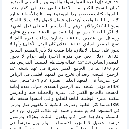
أحداً فيه فإن العزة لله ولرسوله وللمؤمنين. والله ولي التوفيق
“.بيان الشيخ للكثير من الأخطاء التي تقع في كلام بعض
الناسوله كتاب مخصص لهذا الموضوع. ومن تلك الأخطاء: عبارة
(لا حول الله) الواجب أن تعدل، فيقال:لاحول ولاقوة إلا بالله (لا
سمح الله) تكره؛لأنها توهم أن أحداً يجبر الله على فعل الشيء.
(لا قَدّر الله) لا بأس بها إذا قصد بها الدعاء. مجموع فتاوى
ورسائل ابن عثيمين (3/139). وعبارة: (شاءت قدرة الله) لا
تصح.المصدر السابق (3/132). (فلان كان المثل الأعلى) وأنها لا
تجوز على سبيل الإطلاق، فإذا قيدت فلا بأس.المصدر السابق
(3/132). (فلان دفن في مثواه الأخير) وأنها حرام لا تجوز.
المصدر السابق (3/133).أعماله ونشاطه العلميبدأ التدريس منذ
عام 1370 هـ في الجامع الكبير بعنيزة في عهد شيخه عبد
الرحمن السعدي وبعد أن تخرج من المعهد العلمي في الرياض
عين مدرساً في المعهد العلمي بعنيزة عام 1374هـ.في سنه
1376هـ توفي شيخه عبد الرحمن السعدي فتولى بعده إمامة
المسجد بالجامع الكبير في عنيزة والخطابة فيه والتدريس
بمكتبة عنيزة الوطنية التابعة للجامع والتي أسسها شيخه عام
1359هـ.لما كثر الطلبة وصارت المكتبة لا تكفيهم صار يدرس
في المسجد الجامع نفسه واجتمع إليه طلاب كثيرون من داخل
المملكة وخارجها حتى كانو يبلغون المئات وهؤلاء يدرسون
دراسة تحصيل لا لمجرد الاستماع – ولم يزل مدرساً في
مسجده وإماماً وخطيباً حتى توفي.استمر مدرساً بالمعهد