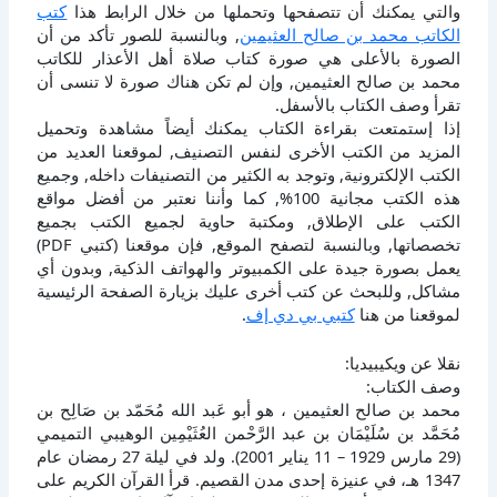
والتي يمكنك أن تتصفحها وتحملها من خلال الرابط هذا
كتب
الكاتب محمد بن صالح العثيمين
, وبالنسبة للصور تأكد من أن
الصورة بالأعلى هي صورة كتاب صلاة أهل الأعذار للكاتب
محمد بن صالح العثيمين, وإن لم تكن هناك صورة لا تنسى أن
تقرأ وصف الكتاب بالأسفل.
إذا إستمتعت بقراءة الكتاب يمكنك أيضاً مشاهدة وتحميل
المزيد من الكتب الأخرى لنفس التصنيف, لموقعنا العديد من
الكتب الإلكترونية, وتوجد به الكثير من التصنيفات داخله, وجميع
هذه الكتب مجانية 100%, كما وأننا نعتبر من أفضل مواقع
الكتب على الإطلاق, ومكتبة حاوية لجميع الكتب بجميع
تخصصاتها, وبالنسبة لتصفح الموقع, فإن موقعنا (كتبي PDF)
يعمل بصورة جيدة على الكمبيوتر والهواتف الذكية, وبدون أي
مشاكل, وللبحث عن كتب أخرى عليك بزيارة الصفحة الرئيسية
لموقعنا من هنا
كتبي بي دي إف
.
نقلا عن ويكيبيديا:
وصف الكتاب:
محمد بن صالح العثيمين ، هو أبو عَبد الله مُحَمّد بن صَالِح بن
مُحَمَّد بن سُلَيْمَان بن عبد الرَّحْمن العُثَيْمِين الوهيبي التميمي
(29 مارس 1929 – 11 يناير 2001). ولد في ليلة 27 رمضان عام
1347 هـ، في عنيزة إحدى مدن القصيم. قرأ القرآن الكريم على