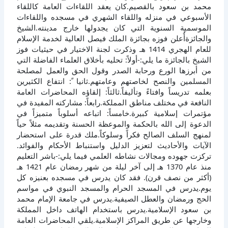
محمد بن سعود بالقصيم.كان يعقد اللقاءات العامة كاللقاء
الأسبوعي في منزله واللقاء الشهري في مسجده واللقاءات
الموسمية السنوية التي كان يجدولها خارج مدينته.الشيخ
والجائزةأُعلن فوزه بجائزة الملك فيصل العالية لخدمة الإسلام
للعام الهجري 1414 هـ وذكرت لجنة الاختيار في حيثيات فوز
الشيخ بالجائزة ما يلي:-أولاً: تحليه بأخلاق العلماء الفاضلة التي
من أبرزها الورع ورحابة الصدر وقول الحق والعمل لمصلحة
المسلمين والنصح لخاصتهم وعامتهم.ثانيا ً: انتفاع الكثيرين
بعلمه تدريساً وافتاءً وتأليفاً.ثالثاً: إلقاؤه المحاضرات العامة
النافعة في مختلف مناطق المملكة.رابعاً: مشاركته المفيدة في
مؤتمرات إسلامية كبيرة.خامساً: اتباعه أسلوباً متميزاً في
الدعوة إلى الله بالحكمة والموعظة الحسنة وتقديمه مثلاً حياً
لمنهج السلف الصالح فكراً وسلوكاً.ملك قدرة على استحضار
الآيات والأحاديث لتعزيز الدليل واستنباط الأحكام والفوائد.
تركزت جهوده ومجالات نشاطه العلمي فيما يلي:-باشر التعليم
منذ عام 1370 هـ إلى آخر ليلة من شهر رمضان عام 1421 هـ
(أكثر من نصف قرن). فقد كان يدرس في مسجده بعنيزه كل
يوم.يدرس في المسجد الحرام والمسجد النبوي في مواسم
الحج ورمضان والعطل الصيفية.يدرس في جامعة الإمام محمد
بن سعود الإسلامية.يدرس باستخدام الهاتف داخل المملكة
وخارجها عن طريق المراكز الإسلامية.يلقي المحاضرات العامة