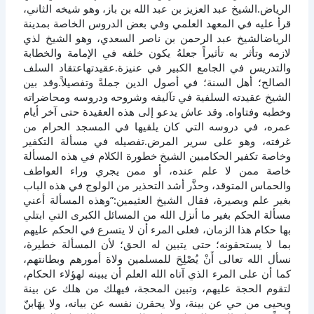
الرياض.الشيخ عبد العزيز بن عبد الله بن باز، وهو شيخه الثاني،
قرأ عليه في المعهد العلمي وفي بعض الدروس الخاصة بمدينة
الرياضالشيخ عبد الرحمن بن ناصر السعدي، وهو الشيخ لذي
لازمه وتأثر به تأثيراً جعلهُ يكون خلفه في الإمامة والخطابة
والتدريس في الجامع الكبير في عنيزة.عقيدتهاعتقاد السلف
الصالح؛ أهل السنة؛ في أصول الدين جملةً وتفصيلاً.وقد بين
الشيخ عقيدته السلفية في تآليفه وشروحه ودروسه ومحاضراته
وخطبه وفتاواه. وقد عاش يدعو إلى هذه العقيدة حتى آخر أيام
عمره، في دروسه التي كان يلقيها في المسجد الحرام من
غرفته، وهو على سرير المرض.تفصيله في مسألة التكفير
وخاصة تكفير الحكامبين الشيخ خطورة الكلام في هذه المسألة
خاصة ممن لا علم عنده، أو ممن يجري وراء العواطف
والحماس المتوقد، وحذَّر أشد التحذير من الولوج في هذه الباب
بغير علم وبصيرة، فقال الشيخ العثيمين:”وهذه المسألة أعني
مسألة الحكم بغير ما أنزل الله من المسائل الكبرى التي ابتلي
بها حكام هذا الزمان، فعلى المرء أن لا يتسرع في الحكم عليهم
بما لا يستحقونه؛ حتى يتبين له الحق؛ لأن المسألة خطيرة،
نسأل الله تعالى أَنْ يُصْلِحَ للمسلمين ولاة أمورهم وبطانتهم،
كما أن على المرء الذي آتاه الله العلم أن يبينه لهؤلاء الحكام،
لتقوم الحجة عليهم، وتبين المحجة، فيهلك من هلك عن بينة
ويحيى من حي عن بينة، ولا يحقرن نفسه عن بيانه، ولا يهَابنّ