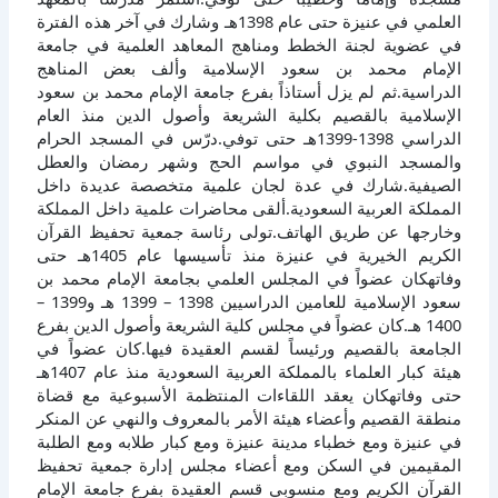
العلمي في عنيزة حتى عام 1398هـ وشارك في آخر هذه الفترة
في عضوية لجنة الخطط ومناهج المعاهد العلمية في جامعة
الإمام محمد بن سعود الإسلامية وألف بعض المناهج
الدراسية.ثم لم يزل أستاذاً بفرع جامعة الإمام محمد بن سعود
الإسلامية بالقصيم بكلية الشريعة وأصول الدين منذ العام
الدراسي 1398-1399هـ حتى توفي.درّس في المسجد الحرام
والمسجد النبوي في مواسم الحج وشهر رمضان والعطل
الصيفية.شارك في عدة لجان علمية متخصصة عديدة داخل
المملكة العربية السعودية.ألقى محاضرات علمية داخل المملكة
وخارجها عن طريق الهاتف.تولى رئاسة جمعية تحفيظ القرآن
الكريم الخيرية في عنيزة منذ تأسيسها عام 1405هـ حتى
وفاتهكان عضواً في المجلس العلمي بجامعة الإمام محمد بن
سعود الإسلامية للعامين الدراسيين 1398 – 1399 هـ و1399 –
1400 هـ.كان عضواً في مجلس كلية الشريعة وأصول الدين بفرع
الجامعة بالقصيم ورئيساً لقسم العقيدة فيها.كان عضواً في
هيئة كبار العلماء بالمملكة العربية السعودية منذ عام 1407هـ
حتى وفاتهكان يعقد اللقاءات المنتظمة الأسبوعية مع قضاة
منطقة القصيم وأعضاء هيئة الأمر بالمعروف والنهي عن المنكر
في عنيزة ومع خطباء مدينة عنيزة ومع كبار طلابه ومع الطلبة
المقيمين في السكن ومع أعضاء مجلس إدارة جمعية تحفيظ
القرآن الكريم ومع منسوبي قسم العقيدة بفرع جامعة الإمام