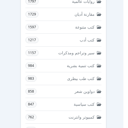
روايات عالمية
1797
مقارنة أديان
1729
كتب متنوعة
1597
كتب أدب
1217
سير وتراجم ومذكرات
1157
كتب تنمية بشرية
984
كتب طب بيطرى
983
دواوين شعر
858
كتب سياسية
847
كمبيوتر وانترنت
762