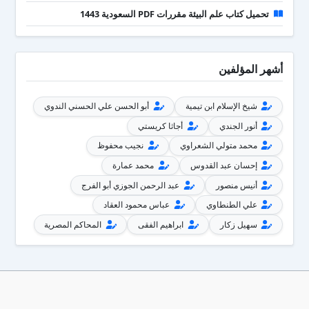
تحميل كتاب علم البيئة مقررات PDF السعودية 1443
أشهر المؤلفين
شيخ الإسلام ابن تيمية
أبو الحسن علي الحسني الندوي
أنور الجندي
أجاثا كريستي
محمد متولي الشعراوي
نجيب محفوظ
إحسان عبد القدوس
محمد عمارة
أنيس منصور
عبد الرحمن الجوزي أبو الفرج
علي الطنطاوي
عباس محمود العقاد
سهيل زكار
ابراهيم الفقى
المحاكم المصرية