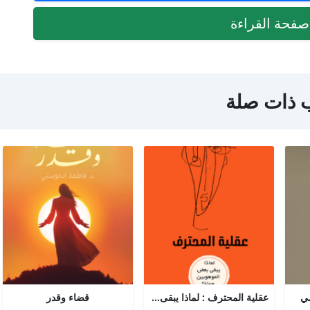
فحة القراءة
 ذات صلة
مي
عقلية المحترف : لماذا يبقى البعض هواة رغم الموهبة؟
قضاء وقدر