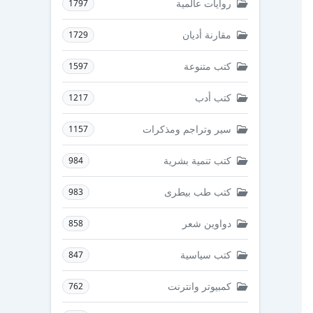
روايات عالمية
1797
مقارنة أديان
1729
كتب متنوعة
1597
كتب أدب
1217
سير وتراجم ومذكرات
1157
كتب تنمية بشرية
984
كتب طب بيطرى
983
دواوين شعر
858
كتب سياسية
847
كمبيوتر وانترنت
762