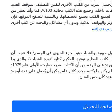
تحميل المزيد من الكتب الأخرى لنفس التصنيف, لموقعنا العديد
من الكتب الإلكترونية, وتوجد به الكثير من التصنيفات داخله, وجميع هذه الكتب مجانية 100%, كما وأننا نعتبر من
لجميع الكتب بجميع تخصصاتها, وبالنسبة لتصفح الموقع, فإن
 على الكمبيوتر والهواتف الذكية, وبدون أي مشاكل, وللبحث عن كتب أخرى
 بي دي إف
.
كل ثورة دليل حيوية. والشباب هو الجزء الحيوي في الجسم؛ فلا عجب أن
 الكاتب العظيم توفيق الحكيم كتابه “ثورة الشباب”، والذي بدا
وكأنه يكتب فصوله وهو حاضر معنا يتابع أحداث الثورة؛ على الرغم من أن الكتاب صدرت طبعته الأولى عام 1975؛
إن بعض المقالات داخله تعود إلى العام 1947. لم يكن ما يكتبه مجرد كلام عام يمكن أن يُحمل على عدة أوجه؛
بوءة؛ كأن حس الفنان
فحة التحميل