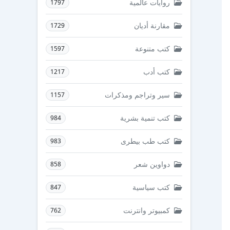
روايات عالمية
1797
مقارنة أديان
1729
كتب متنوعة
1597
كتب أدب
1217
سير وتراجم ومذكرات
1157
كتب تنمية بشرية
984
كتب طب بيطرى
983
دواوين شعر
858
كتب سياسية
847
كمبيوتر وانترنت
762