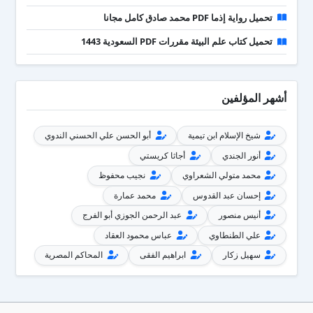
تحميل رواية إذما PDF محمد صادق كامل مجانا
تحميل كتاب علم البيئة مقررات PDF السعودية 1443
أشهر المؤلفين
شيخ الإسلام ابن تيمية
أبو الحسن علي الحسني الندوي
أنور الجندي
أجاثا كريستي
محمد متولي الشعراوي
نجيب محفوظ
إحسان عبد القدوس
محمد عمارة
أنيس منصور
عبد الرحمن الجوزي أبو الفرج
علي الطنطاوي
عباس محمود العقاد
سهيل زكار
ابراهيم الفقى
المحاكم المصرية