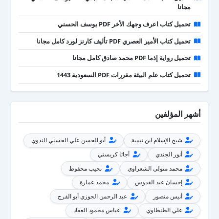
مجانا
تحميل كتاب اعرف وجهك الأخر PDF يوسف الحسني
تحميل كتاب الأمير العصري PDF تأليف كارنز لورد كامل مجانا
تحميل رواية إذما PDF محمد صادق كامل مجانا
تحميل كتاب علم البيئة مقررات PDF السعودية 1443
أشهر المؤلفين
شيخ الإسلام ابن تيمية
أبو الحسن علي الحسني الندوي
أنور الجندي
أجاثا كريستي
محمد متولي الشعراوي
نجيب محفوظ
إحسان عبد القدوس
محمد عمارة
أنيس منصور
عبد الرحمن الجوزي أبو الفرج
علي الطنطاوي
عباس محمود العقاد