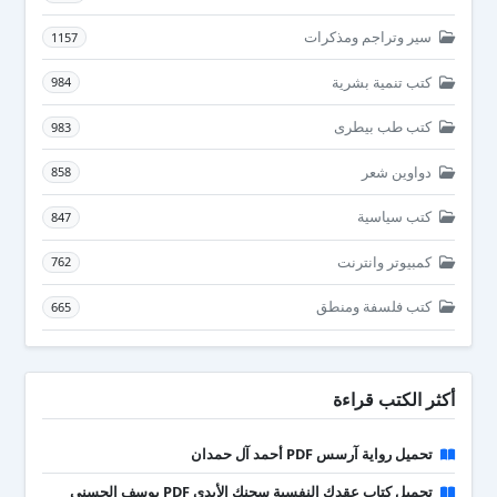
سير وتراجم ومذكرات
1157
كتب تنمية بشرية
984
كتب طب بيطرى
983
دواوين شعر
858
كتب سياسية
847
كمبيوتر وانترنت
762
كتب فلسفة ومنطق
665
أكثر الكتب قراءة
تحميل رواية آرسس PDF أحمد آل حمدان
تحميل كتاب عقدك النفسية سجنك الأبدي PDF يوسف الحسني