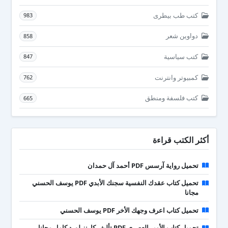
كتب طب بيطرى
983
دواوين شعر
858
كتب سياسية
847
كمبيوتر وانترنت
762
كتب فلسفة ومنطق
665
أكثر الكتب قراءة
تحميل رواية آرسس PDF أحمد آل حمدان
تحميل كتاب عقدك النفسية سجنك الأبدي PDF يوسف الحسني
مجانا
تحميل كتاب اعرف وجهك الأخر PDF يوسف الحسني
تحميل كتاب الأمير العصري PDF تأليف كارنز لورد كامل مجانا