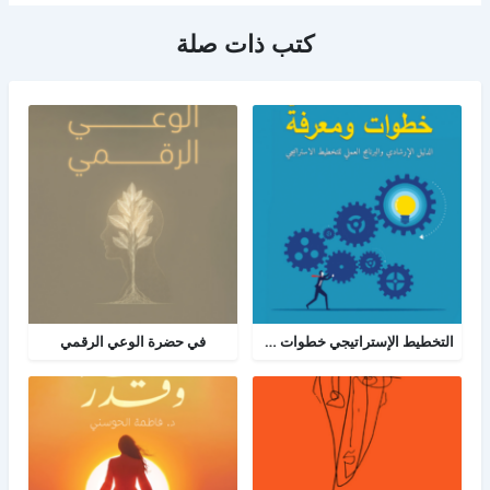
كتب ذات صلة
التخطيط الإستراتيجي خطوات ومعرفة: الدليل الإرشادي والبرنامج العملي للتخطيط
في حضرة الوعي الرقمي