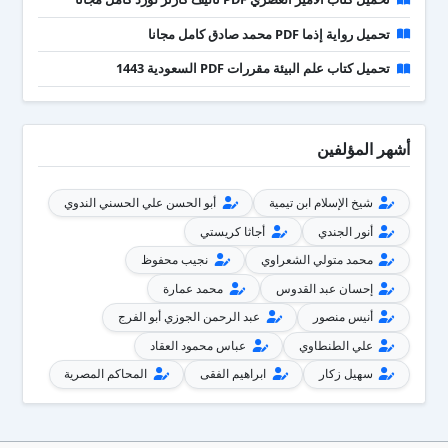
تحميل رواية إذما PDF محمد صادق كامل مجانا
تحميل كتاب علم البيئة مقررات PDF السعودية 1443
أشهر المؤلفين
شيخ الإسلام ابن تيمية
أبو الحسن علي الحسني الندوي
أنور الجندي
أجاثا كريستي
محمد متولي الشعراوي
نجيب محفوظ
إحسان عبد القدوس
محمد عمارة
أنيس منصور
عبد الرحمن الجوزي أبو الفرج
علي الطنطاوي
عباس محمود العقاد
سهيل زكار
ابراهيم الفقى
المحاكم المصرية