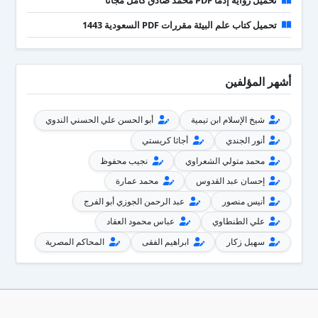
تحميل رواية إذما PDF محمد صادق كامل مجانا
تحميل كتاب علم البيئة مقررات PDF السعودية 1443
أشهر المؤلفين
شيخ الإسلام ابن تيمية
أبو الحسن علي الحسني الندوي
أنور الجندي
أجاثا كريستي
محمد متولي الشعراوي
نجيب محفوظ
إحسان عبد القدوس
محمد عمارة
أنيس منصور
عبد الرحمن الجوزي أبو الفرج
علي الطنطاوي
عباس محمود العقاد
سهيل زكار
ابراهيم الفقى
المحاكم المصرية