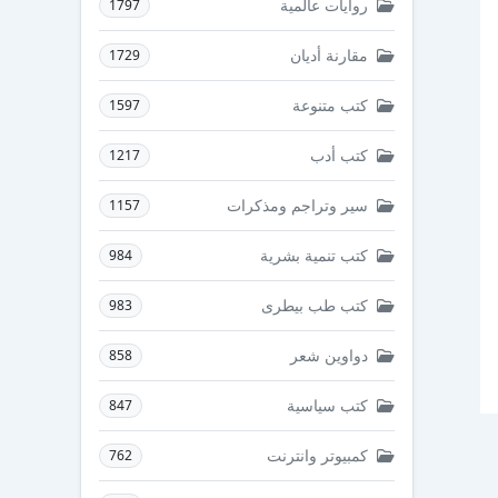
روايات عالمية
1797
مقارنة أديان
1729
كتب متنوعة
1597
كتب أدب
1217
سير وتراجم ومذكرات
1157
كتب تنمية بشرية
984
كتب طب بيطرى
983
دواوين شعر
858
كتب سياسية
847
كمبيوتر وانترنت
762