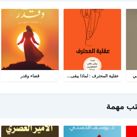
مي
عقلية المحترف : لماذا يبقى البعض هواة رغم الموهبة؟
قضاء وقدر
تب مهمة