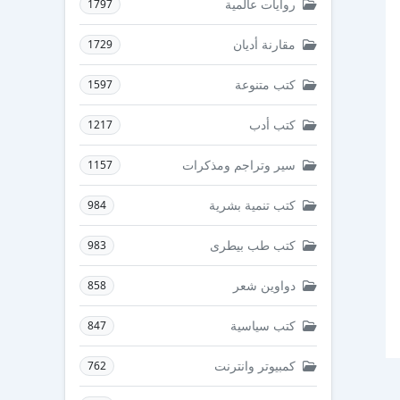
روايات عالمية
1797
مقارنة أديان
1729
كتب متنوعة
1597
كتب أدب
1217
سير وتراجم ومذكرات
1157
كتب تنمية بشرية
984
كتب طب بيطرى
983
دواوين شعر
858
كتب سياسية
847
كمبيوتر وانترنت
762