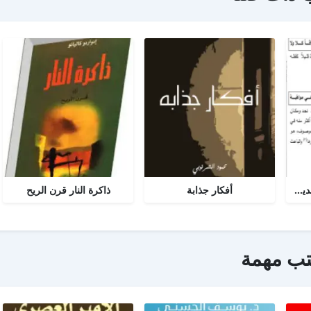
لغة شعر أبي تمام بين ناقديه - رسالة لغه عربية
أفكار جذابة
ذاكرة النار قرن الريح
تب مهمة