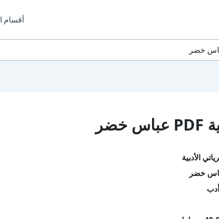
أقسام ا
خضر
اتي الأدبية
باس خضر
أدب