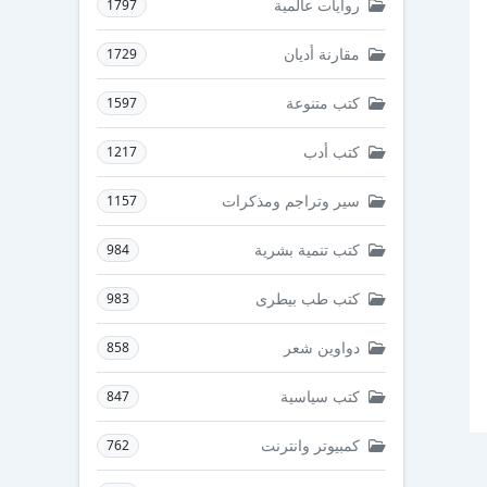
روايات عالمية
1797
مقارنة أديان
1729
كتب متنوعة
1597
كتب أدب
1217
سير وتراجم ومذكرات
1157
كتب تنمية بشرية
984
كتب طب بيطرى
983
دواوين شعر
858
كتب سياسية
847
كمبيوتر وانترنت
762