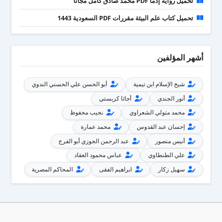
تحميل رواية إذما PDF محمد صادق كامل مجانا
تحميل كتاب علم البيئة مقررات PDF السعودية 1443
أشهر المؤلفين
شيخ الإسلام ابن تيمية
أبو الحسن علي الحسني الندوي
أنور الجندي
أجاثا كريستي
محمد متولي الشعراوي
نجيب محفوظ
إحسان عبد القدوس
محمد عمارة
أنيس منصور
عبد الرحمن الجوزي أبو الفرج
علي الطنطاوي
عباس محمود العقاد
سهيل زكار
ابراهيم الفقى
المحاكم المصرية