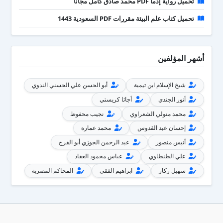
تحميل رواية إذما PDF محمد صادق كامل مجانا
تحميل كتاب علم البيئة مقررات PDF السعودية 1443
أشهر المؤلفين
شيخ الإسلام ابن تيمية
أبو الحسن علي الحسني الندوي
أنور الجندي
أجاثا كريستي
محمد متولي الشعراوي
نجيب محفوظ
إحسان عبد القدوس
محمد عمارة
أنيس منصور
عبد الرحمن الجوزي أبو الفرج
علي الطنطاوي
عباس محمود العقاد
سهيل زكار
ابراهيم الفقى
المحاكم المصرية