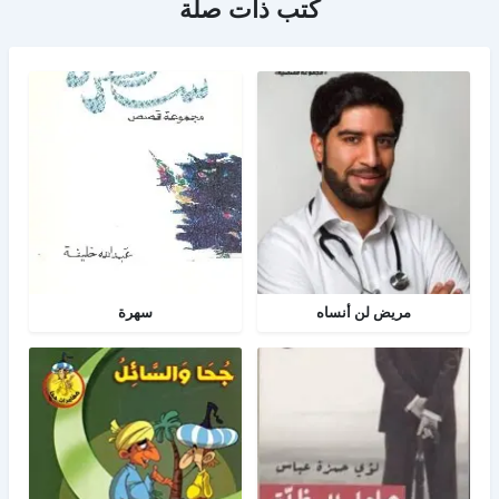
كتب ذات صلة
مريض لن أنساه
سهرة