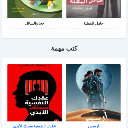
حامل المظلة
جحا والسائل
كتب مهمة
آرسس
عقدك النفسية سجنك الأبدي