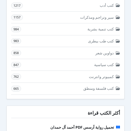
كتب أدب
1217
سير وتراجم ومذكرات
1157
كتب تنمية بشرية
984
كتب طب بيطرى
983
دواوين شعر
858
كتب سياسية
847
كمبيوتر وانترنت
762
كتب فلسفة ومنطق
665
أكثر الكتب قراءة
تحميل رواية آرسس PDF أحمد آل حمدان