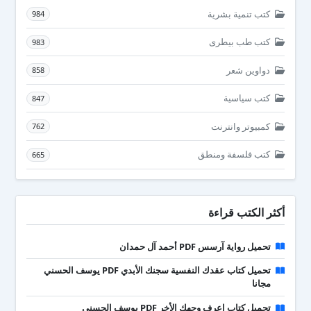
كتب تنمية بشرية
984
كتب طب بيطرى
983
دواوين شعر
858
كتب سياسية
847
كمبيوتر وانترنت
762
كتب فلسفة ومنطق
665
أكثر الكتب قراءة
تحميل رواية آرسس PDF أحمد آل حمدان
تحميل كتاب عقدك النفسية سجنك الأبدي PDF يوسف الحسني
مجانا
تحميل كتاب اعرف وجهك الأخر PDF يوسف الحسني