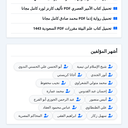
تحميل كتاب الأمير العصري PDF تأليف كارنز لورد كامل مجانا
تحميل رواية إذما PDF محمد صادق كامل مجانا
تحميل كتاب علم البيئة مقررات PDF السعودية 1443
أشهر المؤلفين
شيخ الإسلام ابن تيمية
أبو الحسن علي الحسني الندوي
أنور الجندي
أجاثا كريستي
محمد متولي الشعراوي
نجيب محفوظ
إحسان عبد القدوس
محمد عمارة
أنيس منصور
عبد الرحمن الجوزي أبو الفرج
علي الطنطاوي
عباس محمود العقاد
سهيل زكار
ابراهيم الفقى
المحاكم المصرية